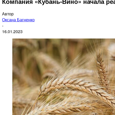
Компания «Кубань-Вино» начала ре
Автор
Оксана Багненко
-
16.01.2023