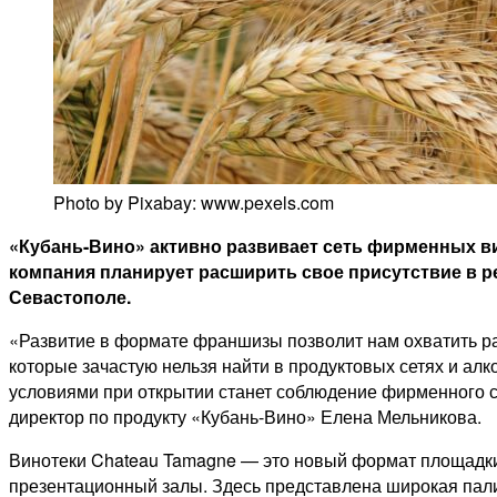
Photo by Pixabay: www.pexels.com
«Кубань-Вино» активно развивает сеть фирменных ви
компания планирует расширить свое присутствие в р
Севастополе.
«Развитие в формате франшизы позволит нам охватить раз
которые зачастую нельзя найти в продуктовых сетях и а
условиями при открытии станет соблюдение фирменного с
директор по продукту «Кубань-Вино» Елена Мельникова.
Винотеки Chateau Tamagne — это новый формат площадки 
презентационный залы. Здесь представлена широкая пали