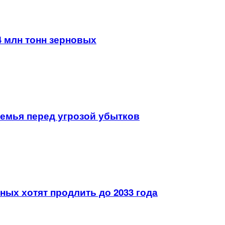
4 млн тонн зерновых
земья перед угрозой убытков
ых хотят продлить до 2033 года