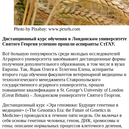
Photo by Pixabay: www.pexels.com
Дистанционный курс обучения в Лондонском университете
Святого Георгия успешно прошли аспиранты СтГАУ.
Всё большую популярность среди молодых исследователей
Аграрного университета завоёвывают дистанционные формы
получения дополнительного образования, в том числе в вузах
Европы. Так, Яцык Олеся и Телегина Елена, аспиранты
второго года обучения факультетов ветеринарной медицины и
технологического менеджмента Ставропольского
государственного аграрного университета, прошли
повышение квалификации в St. George’s University of London
(Great Britain) – Лондонском университете Святого Георгия.
Дистанционный курс «Эра геномики: Будущее генетики в
медицине» («The Genomics Era: the Future of Genetics in
Medicine») проводился в течение пяти недель. Он включал в
себя основы генетики человека; геном, ДНК, хромосомы и
гены; описание нормальных процессов клеточного деления,