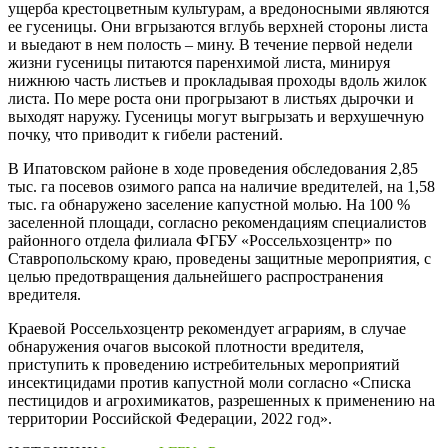
ущерба крестоцветным культурам, а вредоносными являются
ее гусеницы. Они вгрызаются вглубь верхней стороны листа
и выедают в нем полость – мину. В течение первой недели
жизни гусеницы питаются паренхимой листа, минируя
нижнюю часть листьев и прокладывая проходы вдоль жилок
листа. По мере роста они прогрызают в листьях дырочки и
выходят наружу. Гусеницы могут выгрызать и верхушечную
почку, что приводит к гибели растений.
В Ипатовском районе в ходе проведения обследования 2,85
тыс. га посевов озимого рапса на наличие вредителей, на 1,58
тыс. га обнаружено заселение капустной молью. На 100 %
заселенной площади, согласно рекомендациям специалистов
районного отдела филиала ФГБУ «Россельхозцентр» по
Ставропольскому краю, проведены защитные мероприятия, с
целью предотвращения дальнейшего распространения
вредителя.
Краевой Россельхозцентр рекомендует аграриям, в случае
обнаружения очагов высокой плотности вредителя,
приступить к проведению истребительных мероприятий
инсектицидами против капустной моли согласно «Списка
пестицидов и агрохимикатов, разрешенных к применению на
территории Российской Федерации, 2022 год».