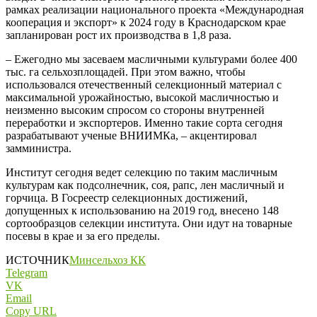
рамках реализации национального проекта «Международная
кооперация и экспорт» к 2024 году в Краснодарском крае
запланирован рост их производства в 1,8 раза.
– Ежегодно мы засеваем масличными культурами более 400
тыс. га сельхозплощадей. При этом важно, чтобы
использовался отечественный селекционный материал с
максимальной урожайностью, высокой масличностью и
неизменно высоким спросом со стороны внутренней
переработки и экспортеров. Именно такие сорта сегодня
разрабатывают ученые ВНИИМКа,
– акцентировал
замминистра.
Институт сегодня ведет селекцию по таким масличным
культурам как подсолнечник, соя, рапс, лен масличный и
горчица. В Госреестр селекционных достижений,
допущенных к использованию на 2019 год, внесено 148
сортообразцов селекции института. Они идут на товарные
посевы в крае и за его пределы.
ИСТОЧНИК
Минсельхоз КК
Telegram
VK
Email
Copy URL