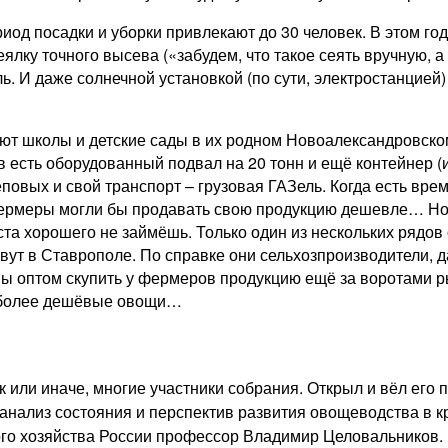
од посадки и уборки привлекают до 30 человек. В этом год
ку точного высева («забудем, что такое сеять вручную, а 
. И даже солнечной установкой (по сути, электростанцией) 
т школы и детские сады в их родном Новоалександровском
есть оборудованный подвал на 20 тонн и ещё контейнер (и
овых и свой транспорт – грузовая ГАЗель. Когда есть врем
Фермеры могли бы продавать свою продукцию дешевле… Но 
еста хорошего не займёшь. Только один из нескольких рядо
ут в Ставрополе. По справке они сельхозпроизводители, да 
овы оптом скупить у фермеров продукцию ещё за воротами р
м более дешёвые овощи…
 или иначе, многие участники собрания. Открыл и вёл его
ализ состояния и перспектив развития овощеводства в к
го хозяйства России профессор Владимир Целовальников.