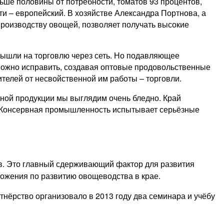
ьше половины от потребности, томатов 93 процентов,
сти – европейский. В хозяйстве Александра Портнова, а
производству овощей, позволяет получать высокие
вышли на торговлю через сеть. Но подавляющее
можно исправить, создавая оптовые продовольственные
телей от несвойственной им работы – торговли.
ной продукции мы выглядим очень бледно. Край
87. Консервная промышленность испытывает серьёзные
тв. Это главный сдерживающий фактор для развития
ложения по развитию овощеводства в крае.
нёрство организовало в 2013 году два семинара и учёбу