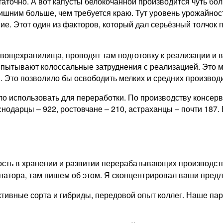
очно. А вот капусты белокочанной производится чуть бол
с лишним больше, чем требуется краю. Тут уровень урожайно
ие. Этот один из факторов, который дал серьёзный толчок 
вощехранилища, проводят там подготовку к реализации и 
спытывают колоссальные затруднения с реализацией. Это 
 Это позволило бы освободить мелких и средних производи
 использовать для переработки. По производству консерв
раснодарцы – 922, ростовчане – 210, астраханцы – почти 1
ность в хранении и развитии перерабатывающих производс
натора, там пишем об этом. Я сконцентрировал ваши пред
ивные сорта и гибриды, передовой опыт коллег. Наше парт