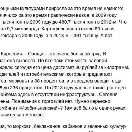
овощными культурами приросла за это время не намного:
личился за это время практически вдвое: в 2009 году
ысяч тонн в 2009 году до 480,7 тысяч тонн в 2012-м. Что
– на 9,7 миллиарда. Картофель давал около 80 тысяч
ектара в 2009 году, а в 2013-м – 391 тысячу. А вот
 Киреевич. – Овощи – это очень большой труд. И
час она выросла. Но всё-таки стоимость валовой
фель: сегодня его цена достигает 30 рублей за килограмм.
одителей и потребительскими, которые предлагают
ов, морковь на 38 процентов, а в среднем овощи тогда
 до 236 процентов. По 2013 году данные такие: рост цен
роблема здесь в отсутствии инфраструктуры. Сегодня
цены. Понимания с торговлей нет. Нужно серьёзно
омбинат «Изобильненский»? Там всё было в одних руках:
значительно меньше.
, то моркови, баклажанов, кабачков и зеленных культур