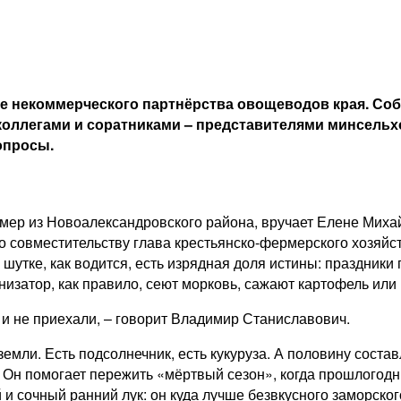
 некоммерческого партнёрства овощеводов края. Собр
коллегами и соратниками – представителями минсельх
опросы.
р из Новоалександровского района, вручает Елене Михайл
 совместительству глава крестьянско-фермерского хозяйст
 шутке, как водится, есть изрядная доля истины: праздники
анизатор, как правило, сеют морковь, сажают картофель или
и не приехали, – говорит Владимир Станиславович.
земли. Есть подсолнечник, есть кукуруза. А половину сост
. Он помогает пережить «мёртвый сезон», когда прошлогод
ий и сочный ранний лук: он куда лучше безвкусного заморск