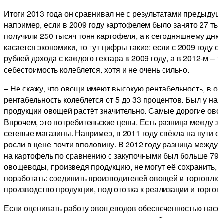
Итоги 2013 года он сравнивал не с результатами предыдущ
например, если в 2009 году картофелем было занято 27 тыс
получили 250 тысяч тонн картофеля, а к сегодняшнему дню
касается экономики, то тут цифры такие: если с 2009 году
рублей дохода с каждого гектара в 2009 году, а в 2012-м –
себестоимость колеблется, хотя и не очень сильно.
– Не скажу, что овощи имеют высокую рентабельность, в 
рентабельность колеблется от 5 до 33 процентов. Был у н
продукции овощей растёт значительно. Самые дорогие овощ
Впрочем, это потребительские цены. Есть разница между
сетевые магазины. Например, в 2011 году свёкла на пути 
росли в цене почти вполовину. В 2012 году разница между
на картофель по сравнению с закупочными был больше 79 п
овощеводы, произведя продукцию, не могут её сохранить,
поработать: соединить производителей овощей и торговл
производство продукции, подготовка к реализации и торго
Если оценивать работу овощеводов обеспеченностью насел