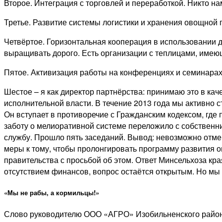
Второе. Интеграция с торговлей и переработкой. Никто на
Третье. Развитие системы логистики и хранения овощной п
Четвёртое. Горизонтальная кооперация в использовании 
выращивать дорого. Есть организации с теплицами, имею
Пятое. Активизация работы на конференциях и семинарах в
Шестое – я как директор партнёрства: принимаю это в кач
исполнительной власти. В течение 2013 года мы активно 
Он вступает в противоречие с Гражданским кодексом, гд
заботу о мелиоративной системе переложило с собственни
службу. Прошло пять заседаний. Вывод: невозможно отмен
меры к тому, чтобы пролонгировать программу развития о
правительства с просьбой об этом. Ответ Минсельхоза кра
отсутствием финансов, вопрос остаётся открытым. Но мы 
«Мы не рабы, а кормильцы!»
Слово руководителю ООО «АГРО» Изобильненского района И