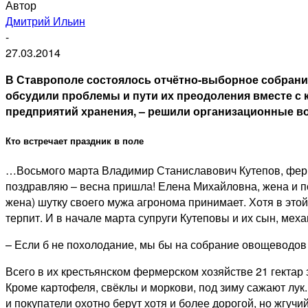
Автор
Дмитрий Ильин
-
27.03.2014
В Ставрополе состоялось отчётно-выборное собрание
обсудили проблемы и пути их преодоления вместе с 
предприятий хранения, – решили организационные в
Кто встречает праздник в поле
…Восьмого марта Владимир Станиславович Кутепов, ферме
поздравляю – весна пришла! Елена Михайловна, жена и по
жена) шутку своего мужа агронома принимает. Хотя в этой
терпит. И в начале марта супруги Кутеповы и их сын, мех
– Если б не похолодание, мы бы на собрание овощеводов 
Всего в их крестьянском фермерском хозяйстве 21 гектар 
Кроме картофеля, свёклы и моркови, под зиму сажают лук
и покупатели охотно берут хотя и более дорогой, но жгуч