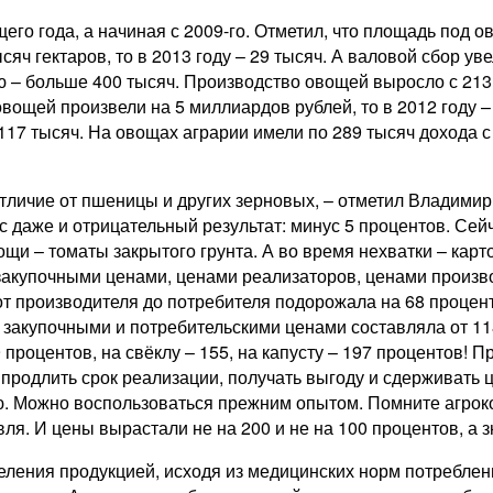
его года, а начиная с 2009-го. Отметил, что площадь под 
яч гектаров, то в 2013 году – 29 тысяч. А валовой сбор уве
 – больше 400 тысяч. Производство овощей выросло с 213 т
 овощей произвели на 5 миллиардов рублей, то в 2012 году 
 117 тысяч. На овощах аграрии имели по 289 тысяч дохода с г
отличие от пшеницы и других зерновых, – отметил Владимир
ас даже и отрицательный результат: минус 5 процентов. Сей
и – томаты закрытого грунта. А во время нехватки – карто
 закупочными ценами, ценами реализаторов, ценами произв
от производителя до потребителя подорожала на 68 процент
 закупочными и потребительскими ценами составляла от 118
роцентов, на свёклу – 155, на капусту – 197 процентов! П
 продлить срок реализации, получать выгоду и сдерживать 
ю. Можно воспользоваться прежним опытом. Помните агрок
вля. И цены вырастали не на 200 и не на 100 процентов, а 
ения продукцией, исходя из медицинских норм потребления