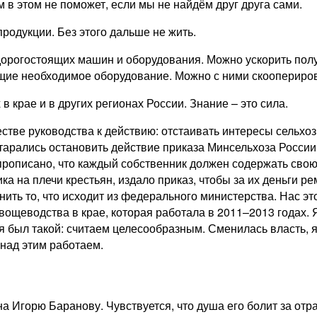
м в этом не поможет, если мы не найдём друг друга сами.
родукции. Без этого дальше не жить.
дорогостоящих машин и оборудования. Можно ускорить полу
щие необходимое оборудование. Можно с ними скоопериров
 крае и в других регионах России. Знание – это сила.
естве руководства к действию: отстаивать интересы сельхо
старались остановить действие приказа Минсельхоза Росси
е прописано, что каждый собственник должен содержать св
ка на плечи крестьян, издало приказ, чтобы за их деньги 
ить то, что исходит из федерального министерства. Нас э
вощеводства в крае, которая работала в 2011–2013 годах.
я был такой: считаем целесообразным. Сменилась власть, я
над этим работаем.
горю Баранову. Чувствуется, что душа его болит за отрасл