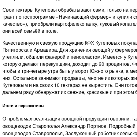
Свои гектары Кутеповы обрабатывают сами, только на пери
грант по госпрограмме «Начинающий фермер» и купили сеял
качество»), приобрели картофелекопалку, луковый копатель
они всей семьёй в поле.
Качественную и свежую продукцию КФХ Кутеповых покупаю
Пятигорска и Армавира. Для хранения овощей у фермеров 
утеплили, обшили фанерой и пенопластом. Имеется у Кутеп
которую делают перекупщики, доходит до 90 процентов. 
чтобы в три-четыре утра быть у ворот Южного рынка, а м
них. Остальное занимают продавцы, многие из которых жив
Кутеповым и на своих 10 гектарах не вырастить. Они гот
дальнем ряду обнаружат их свежие, красивые и при это
Итоги и перспективы
О проблемах реализации овощной продукции говорили, так
овощеводов Старополья Александр Портнов. Подробный ан
овощеводов Ставрополья, Заслуженный работник сельско