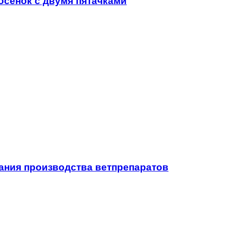
осенок с двумя пятачками
ания производства ветпрепаратов