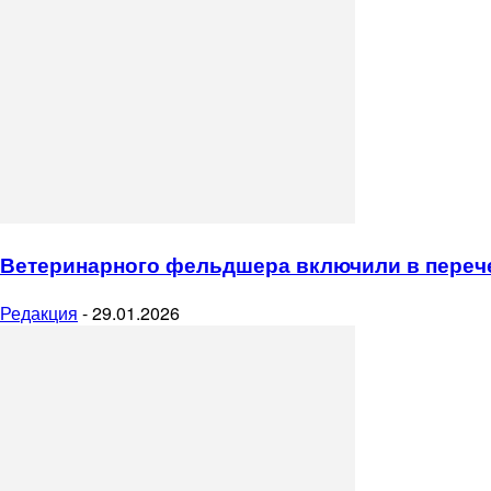
Птицеводство
Пчеловодство
Рыбоводство
Ветеринарного фельдшера включили в перечен
Редакция
-
29.01.2026