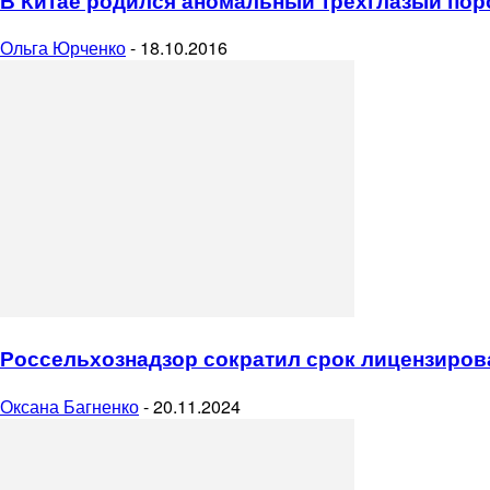
В Китае родился аномальный трехглазый пор
Ольга Юрченко
-
18.10.2016
Россельхознадзор сократил срок лицензиров
Оксана Багненко
-
20.11.2024