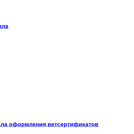
ила
вила оформления ветсертификатов