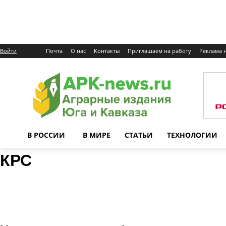
Войти
Почта
О нас
Контакты
Приглашаем на работу
Реклама н
В РОССИИ
В МИРЕ
СТАТЬИ
ТЕХНОЛОГИИ
КРС
Ветеринария
КРС
Овцеводство