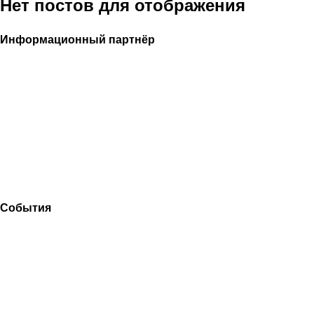
Нет постов для отображения
Птицеводство
Пчеловодство
Рыбоводство
Информационный партнёр
События