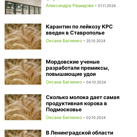
Александра Рашидова
-
01.11.2024
Карантин по лейкозу КРС
введен в Ставрополье
Оксана Багненко
-
25.10.2024
Мордовские ученые
разработали премиксы,
повышающие удои
Оксана Багненко
-
04.10.2024
Сколько молока дает самая
продуктивная корова в
Подмосковье
Оксана Багненко
-
02.10.2024
В Ленинградской области