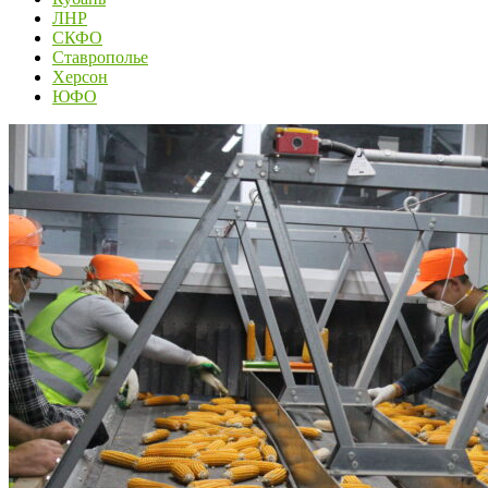
ЛНР
СКФО
Ставрополье
Херсон
ЮФО