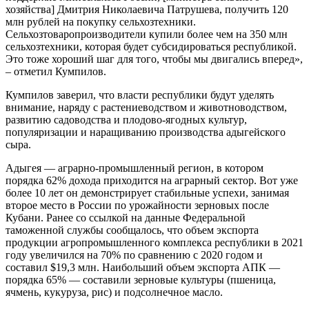
хозяйства] Дмитрия Николаевича Патрушева, получить 120
млн рублей на покупку сельхозтехники.
Сельхозтоваропроизводители купили более чем на 350 млн
сельхозтехники, которая будет субсидироваться республикой.
Это тоже хороший шаг для того, чтобы мы двигались вперед»,
– отметил Кумпилов.
Кумпилов заверил, что власти республики будут уделять
внимание, наряду с растениеводством и животноводством,
развитию садоводства и плодово-ягодных культур,
популяризации и наращиванию производства адыгейского
сыра.
Адыгея — аграрно-промышленный регион, в котором
порядка 62% дохода приходится на аграрный сектор. Вот уже
более 10 лет он демонстрирует стабильные успехи, занимая
второе место в России по урожайности зерновых после
Кубани. Ранее со ссылкой на данные Федеральной
таможенной службы сообщалось, что объем экспорта
продукции агропромышленного комплекса республики в 2021
году увеличился на 70% по сравнению с 2020 годом и
составил $19,3 млн. Наибольший объем экспорта АПК —
порядка 65% — составили зерновые культуры (пшеница,
ячмень, кукуруза, рис) и подсолнечное масло.