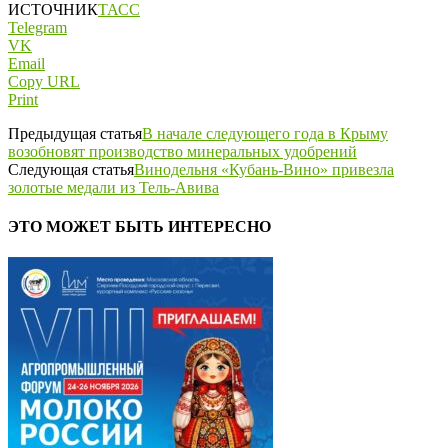
ИСТОЧНИК
ТАСС
Telegram
VK
Email
Copy URL
Print
Предыдущая статья
В начале следующего года в Крыму
возобновят производство минеральных удобрений
Следующая статья
Винодельня «Кубань-Вино» привезла
золотые медали из Тель-Авива
ЭТО МОЖЕТ БЫТЬ ИНТЕРЕСНО