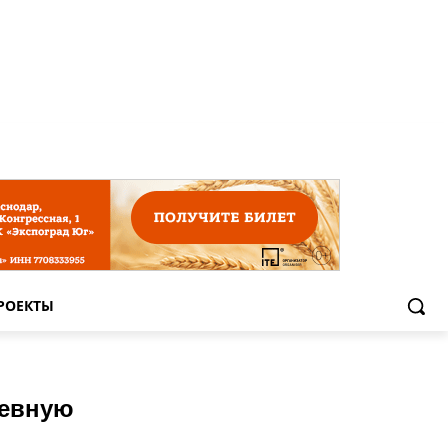
РОЕКТЫ
севную