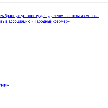
ембранную установку для удаления лактозы из молока
ить в ассоциацию «Народный фермер»
сии»