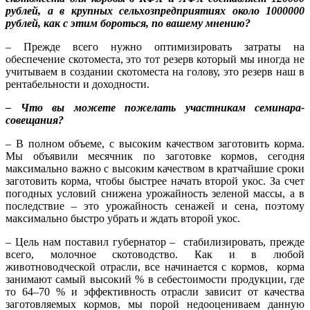
рублей, а в крупных сельхозпредприятиях около 1000000
рублей, как с этим бороться, по вашему мнению?
– Прежде всего нужно оптимизировать затраты на
обеспечение скотоместа, это тот резерв который мы иногда не
учитываем в создании скотоместа на голову, это резерв наш в
рентабельности и доходности.
– Что вы можете пожелать участникам семинара-
совещания?
– В полном объеме, с высоким качеством заготовить корма.
Мы объявили месячник по заготовке кормов, сегодня
максимально важно с высоким качеством в кратчайшие сроки
заготовить корма, чтобы быстрее начать второй укос. За счет
погодных условий снижена урожайность зеленой массы, а в
последствие – это урожайность сенажей и сена, поэтому
максимально быстро убрать и ждать второй укос.
– Цель нам поставил губернатор – стабилизировать, прежде
всего, молочное скотоводство. Как и в любой
животноводческой отрасли, все начинается с кормов, корма
занимают самый высокий % в себестоимости продукции, где
то 64–70 % и эффективность отрасли зависит от качества
заготовляемых кормов, мы порой недооцениваем данную