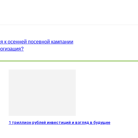
я к осенней посевной кампании
логизация?
1 триллион рублей инвестиций и взгляд в будущее