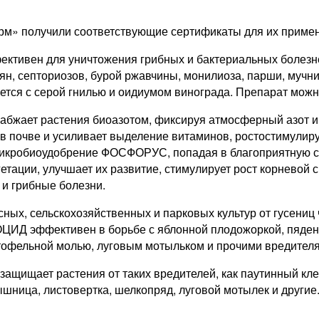
» получили соответствующие сертификаты для их примене
ективен для уничтожения грибных и бактериальных болезн
ян, септориозов, бурой ржавчины, монилиоза, парши, мучн
ется с серой гнилью и оидиу­мом винограда. Препарат можно
жает растения биоазотом, фиксируя атмосферный азот и в
 в почве и усиливает выделение витаминов, ростостимули
 микробиоудобрение ФОСФОРУС, попадая в благоприятную с
тации, улучшает их развитие, стимулирует рост корневой 
 и грибные болезни.
х, сельскохозяйственных и парковых культур от гусениц 
ДОЦИД эффективен в борьбе с яблонной плодожоркой, пяден
артофельной молью, луговым мотыльком и прочими вредител
ает растения от таких вредителей, как паутинный клещ, к
ышница, листовертка, шелкопряд, луговой мотылек и другие