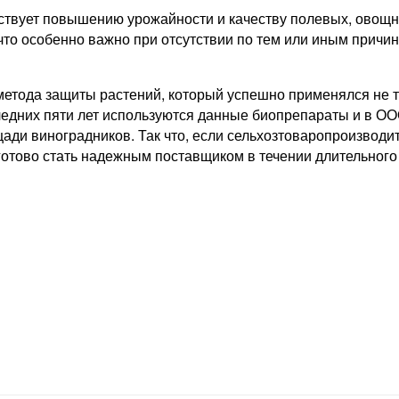
вует повышению урожайности и качеству полевых, овощных
 что особенно важно при отсутствии по тем или иным прич
метода защиты растений
, который успешно применялся не т
едних пяти лет используются данные биопрепараты и в ОО
ади виноградников. Так что, если сельхозтоваропроизводи
тово стать надежным поставщиком в течении длительного 