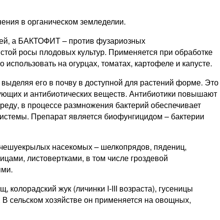
ния в органическом земледелии.
ей, а БАКТОФИТ – ​против фузариозных
истой росы плодовых культур. Применяется при обработке
 использовать на огурцах, томатах, картофеле и капусте.
ыделяя его в почву в доступной для растений форме. Это
рующих и антибиотических веществ. Антибиотики повышают
реду, в процессе размножения бактерий обеспечивает
системы. Препарат является биофунгицидом – ​бактерии
чешуекрылых насекомых – ​шелкопрядов, пядениц,
ицами, листовертками, в том числе гроздевой
ями.
олорадский жук (личинки I‑III возраста), гусеницы
. В сельском хозяйстве он применяется на овощных,