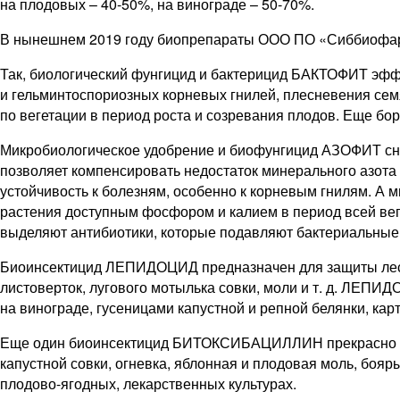
на плодовых – ​40‑50%, на винограде – ​50‑70%.
В нынешнем 2019 году биопрепараты ООО ПО «Сиббиофарм
Так, биологический фунгицид и бактерицид БАКТОФИТ эфф
и гельминтоспориозных корневых гнилей, плесневения сем
по вегетации в период роста и созревания плодов. Еще бор
Микробиологическое удобрение и биофунгицид АЗОФИТ снаб
позволяет компенсировать недостаток минерального азота
устойчивость к болезням, особенно к корневым гнилям. А
растения доступным фосфором и калием в период всей веге
выделяют антибиотики, которые подавляют бакте­риаль­ные
Биоинсектицид ЛЕПИДОЦИД предназначен для защиты лесны
листоверток, лугового мотылька совки, моли и т. д. ЛЕПИ
на винограде, гусеницами капустной и репной белянки, к
Еще один биоинсектицид БИТОКСИБАЦИЛЛИН прекрасно защищ
капустной совки, огневка, яблонная и плодовая моль, бояр
плодово-­ягодных, лекарственных культурах.