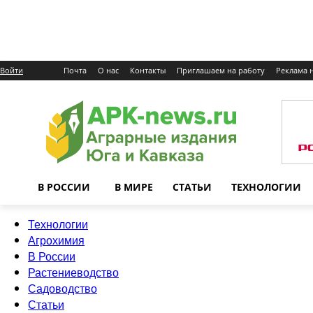
Войти
Почта
О нас
Контакты
Приглашаем на работу
Реклама н
В РОССИИ
В МИРЕ
СТАТЬИ
ТЕХНОЛОГИИ
Технологии
Агрохимия
В России
Растениеводство
Садоводство
Статьи