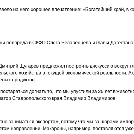
звело на него хорошее впечатление: «Богатейший край, в к
ени полпреда в СКФО Олега Белавенцева и главы Дагестана
Дмитрий Щугарев предложил построить дискуссию вокруг гл
ельского хозяйства в текущей экономической реальности. А
евых продуктов.
 постараться догнать то, что мы упустили за 25 лет в живо
натор Ставропольского края Владимир Владимиров.
отно заниматься экспортом, потому что мы за шорами импо
 этом направлении. Макароны, например, поставляются уже 