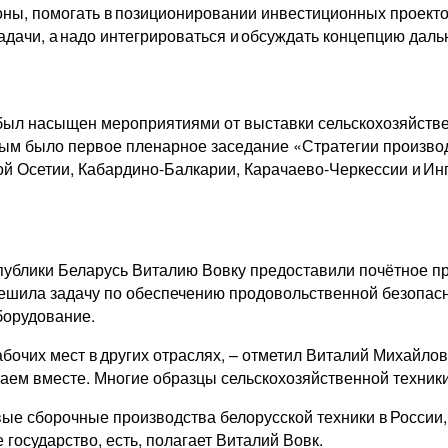
оны, помогать в позиционировании инвестиционных проектов
адачи, а надо интегрироваться и обсуждать концепцию дал
был насыщен мероприятиями от выставки сельскохозяйстве
м было первое пленарное заседание «Стратегии производи
й Осетии, Кабардино-Балкарии, Карачаево-Черкессии и Ингу
ублики Беларусь Виталию Вовку предоставили почётное пр
 решила задачу по обеспечению продовольственной безопас
борудование.
очих мест в других отраслях, – отметил Виталий Михайлович
таем вместе. Многие образцы сельскохозяйственной техник
ые сборочные производства белорусской техники в России, 
 государство, есть, полагает Виталий Вовк.