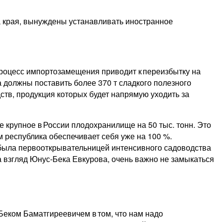
на края, вынуждены устанавливать иностранное
процесс импортозамещения приводит к переизбытку на
 должны поставить более 370 т сладкого полезного
ств, продукция которых будет напрямую уходить за
 крупное в России плодо­хранилище на 50 тыс. тонн. Это
м республика обеспечивает себя уже на 100 %.
 была первооткрывательницей интенсивного садоводства
 взгляд Юнус-Бека Евкурова, очень важно не замыкаться
Беком Баматгиреевичем в том, что нам надо