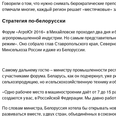
Говорили о том, что нужно снимать бюрократические преп
отмечали многие, каждый регион решает «местячковые» з
Стратегия по‑белорусски
Форум «АгроЮг 2016» в Михайловске проходил два дня и 
агропромышленной индустрии. Но самым представительны
режим». Оно собрало глав Ставропольского края, Северно
Минсельхоза России и даже из Белоруссии.
Самому дальнему гостю – министру промышленности респ
с участниками форума. Беларусь, как он подчеркнул, уже
сельхозпродукцию, но и сельскохозяйственную технику и о
«Одно рабочее место в машиностроении даёт от 7 до 15 раб
создаются у вас, в Российской Федерации. Мы давно рабо
По словам министра, Белоруссия хотела бы открывать нов
развиваться вместе, у двух стран, объединённых в союзное