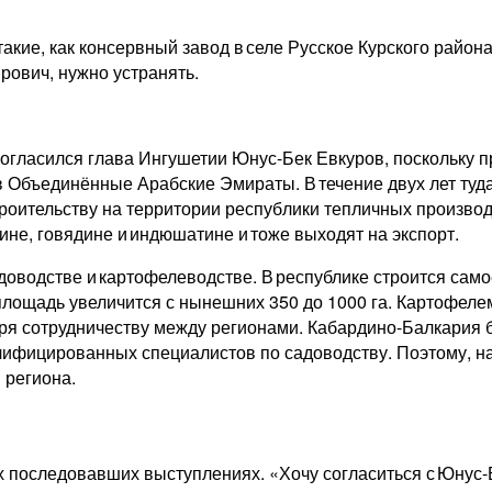
акие, как консервный завод в селе Русское Курского райо
рович, нужно устранять.
огласился глава Ингушетии Юнус-Бек Евкуров, поскольку 
 Объединённые Арабские Эмираты. В течение двух лет туда
роительству на территории респуб­лики тепличных производ
ине, говядине и индюшатине и тоже выходят на экспорт.
оводстве и картофелеводстве. В республике строится самое
 площадь увеличится с нынешних 350 до 1000 га. Картофеле
аря сотрудничеству между регионами. Кабардино-Балкария
ифицированных специалистов по садоводству. Поэтому, на
 региона.
х последовавших выступлениях. «Хочу согласиться с Юнус-