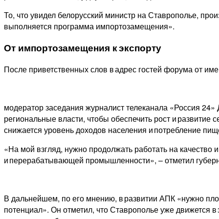
То, что увидел белорусский министр на Ставрополье, прои
выполняется программа импортозамещения».
От импортозамещения к экспорту
После приветственных слов в адрес гостей форума от им
модератор заседания журналист телеканала «Россия 24» 
региональные власти, чтобы обеспечить рост и развитие с
снижается уровень доходов населения и потребление пищ
«На мой взгляд, нужно продолжать работать на качество и
и перерабатывающей промышленности», – отметил губер
В дальнейшем, по его мнению, в развитии АПК «нужно пл
потенциал». Он отметил, что Ставрополье уже движется в