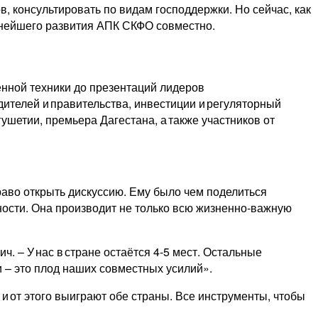
, консультировать по видам господдержки. Но сейчас, как
ьнейшего развития АПК СКФО совместно.
нной техники до презентаций лидеров
телей и правительства, инвестиции и регуляторный
шетии, премьера Дагестана, а также участников от
аво открыть дискуссию. Ему было чем поделиться
ности. Она производит не только всю жизненно-важную
. – У нас в стране остаётся 4‑5 мест. Остальные
и – это плод наших совместных усилий».
и от этого выиграют обе страны. Все инструменты, чтобы