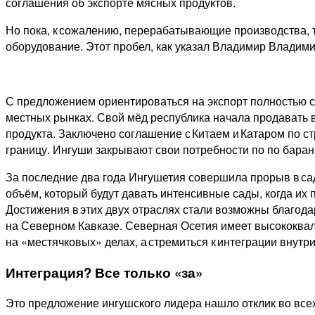
соглашения об экспорте мясных продуктов.
Но пока, к сожалению, перерабатывающие производства, т
оборудование. Этот пробел, как указал Владимир Владими
С предложением ориентироваться на экспорт полностью с
местных рынках. Свой мёд республика начала продавать в
продукта. Заключено соглашение с Китаем и Катаром по ст
границу. Ингуши закрывают свои потребности по по баран
За последние два года Ингушетия совершила прорыв в сад
объём, который будут давать интенсивные сады, когда их
Достижения в этих двух отраслях стали возможны благод
на Северном Кавказе. Северная Осетия имеет высококвал
на «местячковых» делах, а стремиться к интеграции внутри
Интеграция? Все только «за»
Это предложение ингушского лидера нашло отклик во все