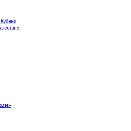
 Кубани
агестане
сии»