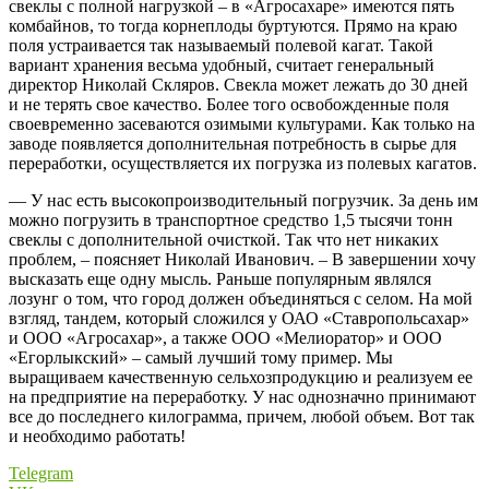
свеклы с полной нагрузкой – ​в «Агросахаре» имеются пять
комбайнов, то тогда корнеплоды буртуются. Прямо на краю
поля устраивается так называемый полевой кагат. Такой
вариант хранения весьма удобный, считает генеральный
директор Николай Скляров. Свекла может лежать до 30 дней
и не терять свое качество. Более того освобожденные поля
своевременно засеваются озимыми культурами. Как только на
заводе появляется дополнительная потребность в сырье для
переработки, осуществляется их погрузка из полевых кагатов.
— У нас есть высокопроизводительный погрузчик. За день им
можно погрузить в транспортное средство 1,5 тысячи тонн
свеклы с дополнительной очисткой. Так что нет никаких
проблем, – ​поясняет Николай Иванович. – ​В завершении хочу
высказать еще одну мысль. Раньше популярным являлся
лозунг о том, что город должен объединяться с селом. На мой
взгляд, тандем, который сложился у ОАО «Ставропольсахар»
и ООО «Агросахар», а также ООО «Мелиоратор» и ООО
«Егорлыкский» – самый лучший тому пример. Мы
выращиваем качественную сельхозпродукцию и реализуем ее
на предприятие на переработку. У нас однозначно принимают
все до последнего килограмма, причем, любой объем. Вот так
и необходимо работать!
Telegram