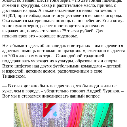
хозяйство выдает шесть тонн зерна – ​по две тонны пшеницы,
ячменя и кукурузы, сахар и растительное масло, причем, с
доставкой на дом. А также оплачивается налог на землю и
НДФЛ, при необходимости осуществляется вспашка огорода.
Оказывается материальная помощь на погребение. Если ­кому-
то не нужно зерно, расчет производится в денежном
выражении, получается около 75 тысяч руб­лей. Для
пенсионеров это – ​хорошее подспорье.
Не забывают здесь об инвалидах и ветеранах – ​им выделяется
адресная помощь не только по праздникам, ежегодно выдается
по 300 килограммов зерна. Стало доброй традицией
поддерживать учреждения культуры, образования и спорта.
Взято шефство над двумя футбольными командами – ​детской
и взрослой, детским домом, расположенным в селе
Тищенском.
— В селах должно быть все для того, чтобы люди жили не
хуже, чем в городе, – ​убедительно говорит Андрей Чуриков. – ​
Вот мы и стараемся нивелировать данный вопрос.