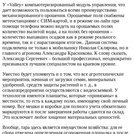
У «Valley» компьютеризированный модуль управления, что
дает возможность пользоваться всеми преимуществами
механизированного орошения. Орошаемые поля снабжены
метеостанциями с СИМ-картой, и в режиме он-лайн при
помощи телефона можно видеть на орошаемых полях
количество вылитой воды, а на полях без орошения –
количество выпавших осадков как в режиме реального
времени, так и с нарастающим итогом.. Данная система
подключена не только к мобильнику Николая Склярова, но и
главного агронома Александра Красникова. К слову сказать,
Александр Сергеевич – ​большой профессионал, неоднократно
признавался лучшим специалистом на краевом уровне.
Уместно будет упомянуть и о том, что все агротехнические
мероприятия, начиная от загрузки семян, минеральных
удобрений, средств защиты растений и т. д., в
сельхозпредприятии осуществляются с видеосъемкой. У
технологов имеются планшеты, которые «привязаны» к
местности, то есть к каждому полю, имеющему свой личный
номер. Все мешки и коробки для полного учета обязательно
маркируются и после завершения работы сдаются на склад.
Это исключает любое хищение материальных ценностей.
Вообще, тара здесь является имуществом хозяйства: для ее
сбора отведена определенная огороженная площадка и после