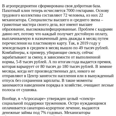
В агропредприятии сформирована своя добротная база.
Пахотный клин теперь исчисляется 7000 гектарами. Основу
трудового коллектива составляют 72 человека, из них 22
механизатора. Специалисты высшего и среднего звена – ​
грамотные мастера своего дела, все имеют высшее
образование, высококвалифицированные. Проблем с кадрами
давно нет, потому что каждый получает достойную оплату,
выплачиваемую в назначенный день дважды в месяц путем
перечисления на пластиковую карту. Так, в 2019 году у
земледельцев в среднем в месяц вышло по 49 тысяч руб­лей.
Комбайнеры, к примеру, убирающие свеклу, сейчас
зарабатывают за смену, в зависимости от выполненной
нормы, 5‑8 тысяч руб­лей. А по итогам года выдается премия,
которая варьирует от 80 тысяч до 180 тысяч руб­лей. В зимние
месяцы, когда нет производственных дел, никого не
отправляют в Центр занятости населения или в вынужденный
отпуск без сохранения зарплаты. В такие моменты
занимаются наведением порядка в хозяйстве, очищают лесные
полосы от сушняка.
Вообще, в «Агросахаре» утвержден целый «спектр»
социальной поддержки тружеников. Остро нуждающимся
оплачивается санаторно-­курортное лечение, выдаются
денежные займы под 7% годовых. Механизаторы