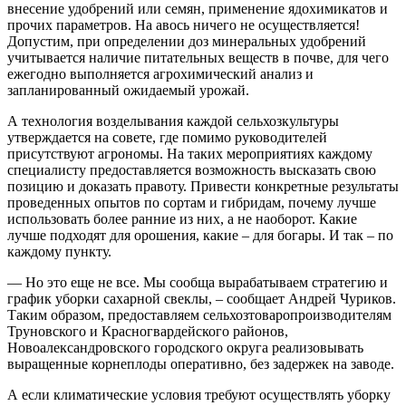
внесение удобрений или семян, применение ядохимикатов и
прочих параметров. На авось ничего не осуществляется!
Допустим, при определении доз минеральных удобрений
учитывается наличие питательных веществ в почве, для чего
ежегодно выполняется агрохимический анализ и
запланированный ожидаемый урожай.
А технология возделывания каждой сельхозкультуры
утверждается на совете, где помимо руководителей
присутствуют агрономы. На таких мероприятиях каждому
специалисту предоставляется возможность высказать свою
позицию и доказать правоту. Привести конкретные результаты
проведенных опытов по сортам и гибридам, почему лучше
использовать более ранние из них, а не наоборот. Какие
лучше подходят для орошения, какие – ​для богары. И так – ​по
каждому пункту.
— Но это еще не все. Мы сообща вырабатываем стратегию и
график уборки сахарной свеклы, – ​сообщает Андрей Чуриков.
Таким образом, предоставляем сельхозтоваропроизводителям
Труновского и Красногвардейского районов,
Новоалександровского городского округа реализовывать
выращенные корнеплоды оперативно, без задержек на заводе.
А если климатические условия требуют осуществлять уборку