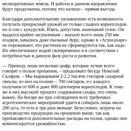
мелиоративных земель. И работы в данном направлении
будут продолжены, потому что налицо – ​прямая выгода.
Благодаря дополнительному увлажнению есть возможность
получать прекрасный урожай не только сладких корнеплодов,
но и сои с кукурузой. Взять, допустим, нынешний сезон. Он
выдался крайне засушливым – ​выпало всего лишь 250 мм
осадков, начались даже пыльные бури, однако в «Агросахаре»
не переживают, что растения не сформируются так, как надо.
Их обеспечивают водой своевременно и в соответствии с
потребностью в данную фазу роста и развития.
— Приведу лишь несколько цифр, которые лучше всего
говорят о пользе орошения, – ​продолжает беседу Николай
Скляров. – ​Мы выращиваем 2‑2,2 тысячи гектаров сахарной
свеклы, из них на поливе – ​700 гектаров, и с каждого
получаем от 600 и даже 800 центнеров корнеплодов. К тому
же в них высокий процент содержания сахара, что очень
важно. На богаре же при соблюдении всех требуемых
агротехнических мероприятий удается собирать лишь около
200 ц/га, то есть в три раза меньше. Безусловно, затраты на
производство продукции на орошении выше, так как
прибавляются дополнительные расходы на полив, однако они
компенсируется урожайностью.