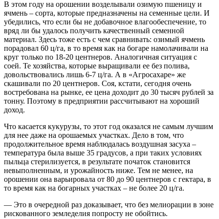
В этом году на орошении возделывали озимую пшеницу и
ячмень – ​сорта, которые предназначены на семенные цели. И
убедились, что если бы не добавочное влагообеспечение, то
вряд ли бы удалось получить качественный семенной
материал. Здесь тоже есть с чем сравнивать: озимый ячмень
порадовал 60 ц/га, в то время как на богаре намолачивали на
круг только по 18‑20 центнеров. Аналогичная ситуация с
соей. Те хозяйства, которые выращивали ее без полива,
довольствовались лишь 6‑7 ц/га. А в «Агросахаре» же
скашивали по 20 центнеров. Соя, кстати, сегодня очень
востребована на рынке, ее цена доходит до 30 тысяч руб­лей за
тонну. Поэтому в предприятии рассчитывают на хороший
доход.
Что касается кукурузы, то этот год оказался не самым лучшим
для нее даже на орошаемых участках. Дело в том, что
продолжительное время наблюдалась воздушная засуха – ​
температура была выше 35 градусов, а при таких условиях
пыльца стерилизуется, в результате початок становится
невыполненным, и урожайность ниже. Тем не менее, на
орошении она варьировала от 80 до 90 центнеров с гектара, в
то время как на богарных участках – ​не более 20 ц/га.
— Это в очередной раз доказывает, что без мелиорации в зоне
рискованного земледелия попросту не обойтись.