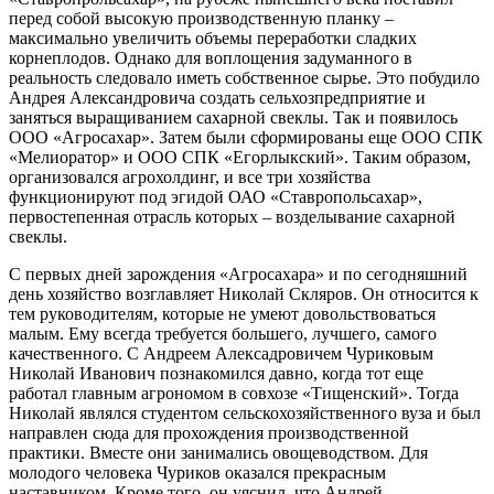
перед собой высокую производственную планку – ​
максимально увеличить объемы переработки сладких
корнеплодов. Однако для воплощения задуманного в
реальность следовало иметь собственное сырье. Это побудило
Андрея Александровича создать сельхозпредприятие и
заняться выращиванием сахарной свеклы. Так и появилось
ООО «Агросахар». Затем были сформированы еще ООО СПК
«Мелиоратор» и ООО СПК «Егорлыкский». Таким образом,
организовался агрохолдинг, и все три хозяйства
функционируют под эгидой ОАО «Ставропольсахар»,
первостепенная отрасль которых – ​возделывание сахарной
свеклы.
С первых дней зарождения «Агросахара» и по сегодняшний
день хозяйство возглавляет Николай Скляров. Он относится к
тем руководителям, которые не умеют довольствоваться
малым. Ему всегда требуется большего, лучшего, самого
качественного. С Андреем Алексадровичем Чуриковым
Николай Иванович познакомился давно, когда тот еще
работал главным агрономом в совхозе «Тищенский». Тогда
Николай являлся студентом сельскохозяйственного вуза и был
направлен сюда для прохождения производственной
практики. Вместе они занимались овощеводством. Для
молодого человека Чуриков оказался прекрасным
наставником. Кроме того, он уяснил, что Андрей