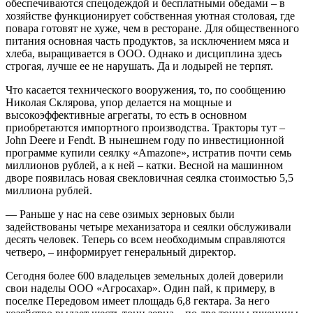
обеспечиваются спецодеждой и бесплатными обедами – ​в
хозяйстве функционирует собственная уютная столовая, где
повара готовят не хуже, чем в ресторане. Для общественного
питания основная часть продуктов, за исключением мяса и
хлеба, выращивается в ООО. Однако и дисциплина здесь
строгая, лучше ее не нарушать. Да и лодырей не терпят.
Что касается технического вооружения, то, по сообщению
Николая Склярова, упор делается на мощные и
высокоэффективные агрегаты, то есть в основном
приобретаются импортного производства. Тракторы тут – ​
John Deere и Fendt. В нынешнем году по инвестиционной
программе купили сеялку «Amazone», истратив почти семь
миллионов руб­лей, а к ней – ​катки. Весной на машинном
дворе появилась новая свекловичная сеялка стоимостью 5,5
миллиона руб­лей.
— Раньше у нас на севе озимых зерновых были
задействованы четыре механизатора и сеялки обслуживали
десять человек. Теперь со всем необходимым справляются
четверо, – ​информирует генеральный директор.
Сегодня более 600 владельцев земельных долей доверили
свои наделы ООО «Агросахар». Один пай, к примеру, в
поселке Передовом имеет площадь 6,8 гектара. За него