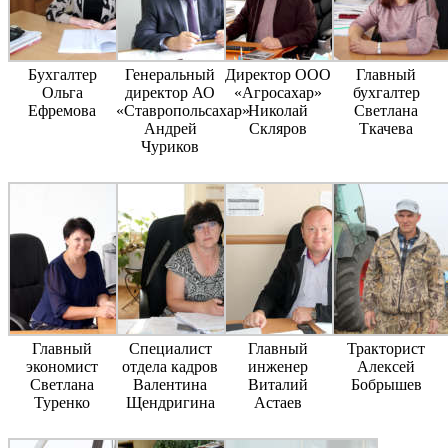
Бухгалтер
Генеральный
Директор ООО
Главный
Ольга
директор АО
«Агросахар»
бухгалтер
Ефремова
«Ставропольсахар»
Николай
Светлана
Андрей
Скляров
Ткачева
Чуриков
Главный
Специалист
Главный
Тракторист
экономист
отдела кадров
инженер
Алексей
Светлана
Валентина
Виталий
Бобрышев
Туренко
Щендригина
Астаев