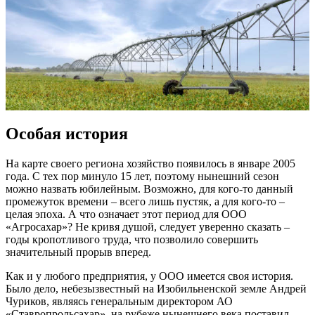
Особая история
На карте своего региона хозяйство появилось в январе 2005
года. С тех пор минуло 15 лет, поэтому нынешний сезон
можно назвать юбилейным. Возможно, для ­кого-то данный
промежуток времени – ​всего лишь пустяк, а для ­кого-то – ​
целая эпоха. А что означает этот период для ООО
«Агросахар»? Не кривя душой, следует уверенно сказать – ​
годы кропотливого труда, что позволило совершить
значительный прорыв вперед.
Как и у любого предприятия, у ООО имеется своя история.
Было дело, небезызвестный на Изобильненской земле Андрей
Чуриков, являясь генеральным директором АО
«Ставропрольсахар», на рубеже нынешнего века поставил