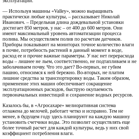
эксплуатации.
— Используя машины «Valley», можно выращивать
практически любые культуры, – ​рассказывает Николай
Иванович. – ​Предельная длина дождевальной установки
достигает 850 метров, у нас – ​от 400 до 600 метров. Они
имеют максимальный уровень автоматизации процесса
полива. Мы осуществляем полив по расчетам датчиков.
Приборы показывают на мониторах точное количество влаги
в почве, потребность растений в данный момент в воде,
расход ее и прочие важные параметры. У нас нет перерасхода
воды – ​лишнее не льем, соответственно, не подтапливаем и не
заболачиваем почву. Что это дает? Во-первых, не губим
пашню, относимся к ней бережно. Во-вторых, не платим
лишние средства за транспортировку воды. Таким образом,
применение этих машин обеспечивает сокращение
эксплуатационных расходов, быструю окупаемость
первоначальных инвестиций и сохранение водных ресурсов.
Казалось бы, в «Агросахаре» мелиоративная система
отлажена до мелочей, работает четко и исправно. Тем не
менее, в будущем году здесь планируют на каждую машину
установить счетчики воды. Это позволит осуществлять еще
более точный расчет для каждой культуры, ведь у них свой
коэффициент потребления влаги.