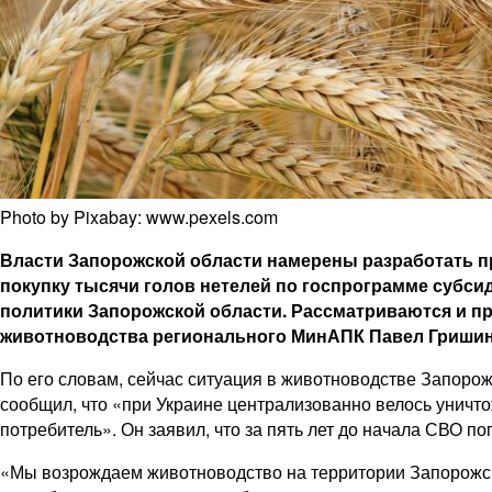
Photo by Pixabay: www.pexels.com
Власти Запорожской области намерены разработать п
покупку тысячи голов нетелей по госпрограмме субс
политики Запорожской области. Рассматриваются и п
животноводства регионального МинАПК Павел Гришин
По его словам, сейчас ситуация в животноводстве Запорож
сообщил, что «при Украине централизованно велось уничто
потребитель». Он заявил, что за пять лет до начала СВО по
«Мы возрождаем животноводство на территории Запорожс