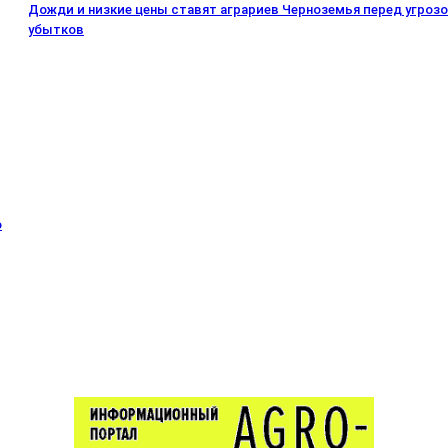
Дожди и низкие цены ставят аграриев Черноземья перед угроз
убытков
о