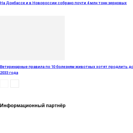
На Донбассе и в Новороссии собрано почти 4 млн тонн зерновых
Ветеринарные правила по 10 болезням животных хотят продлить д
2033 года
Информационный партнёр