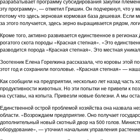
разрабатывает программу субсидирования закупки племенн
эту программу», — отметил Гришин. Он подчеркнул, что у м
потому что здесь зерновая кормовая база дешевая. Если м
за этого получается, здесь зерно выращивается рядом, лог
Кроме того, активно развивается единственное в региона
рогатого скота породы «Красная степная». «Это единствен
разводится порода «Красная степная». Это местная уника
Зоотехник Елена Горелкина рассказала, что коровы этой п
этот год и сохранили поголовье. «Красная степная» — наш
Как сообщили на предприятии, несколько лет назад часть 
продуктивности животных. Но эти попытки не привели к по
на суставы, на копыта. Привезли новые болезни. А мы ост
Единственной острой проблемой хозяйства она назвала не
области. «Возрождаем предприятие. Оно получает государс
дополнительный новый скотный двор на 500 голов. Министе
оборудование», — уточнил начальник управления растени