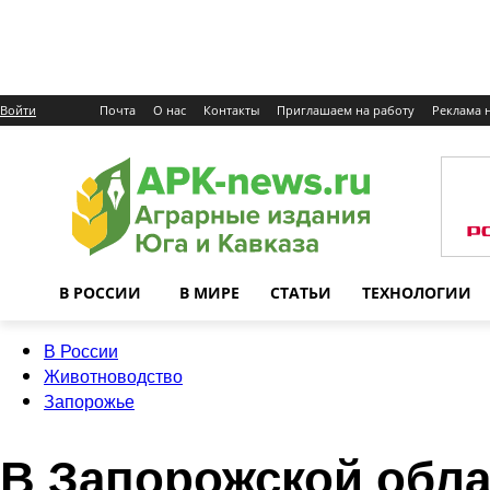
Войти
Почта
О нас
Контакты
Приглашаем на работу
Реклама н
В РОССИИ
В МИРЕ
СТАТЬИ
ТЕХНОЛОГИИ
В России
Животноводство
Запорожье
В Запорожской обл