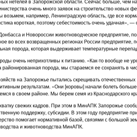
ых нетелей в Запорожской области. Сейчас больше, чем на
инистерства очень много заявок на строительство новых фе
ы возьмем, например, Ленинградскую область, где все корм
истика короткая, поэтому себестоимость очень удачная», — 
х Донбасса и Новороссии животноводческое предприятие, п
ное во всех возвращенных регионах России предприятие, п
льная порода, которая выдерживает температурные перепад
ороды очень неприхотливы к питанию. «Как-то вообще не у
а районированная порода, мы стараемся ее сохранять в чи
хозяйств на Запорожье пытались скрещивать отечественных
зитивным результатам. «Они [коровы] начали болеть больш
аемся в своем районе. Мы берем семя из Краснодарского кр
хватку свежих кадров. При этом в МинАПК Запорожье сообщ
твенную поддержку, субсидии. В этом году предприятие пр
рство помогает нормативной базой, связями с большой зем
еводства и животноводства МинАПК.