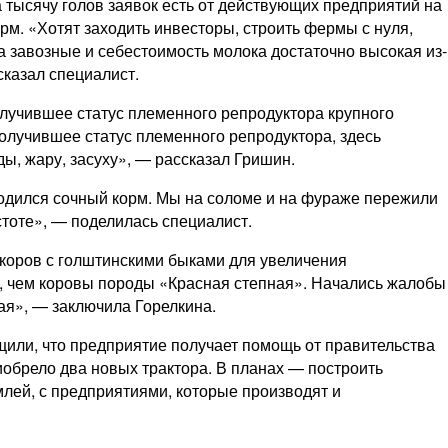
 тысячу голов заявок есть от действующих предприятий на
рм. «Хотят заходить инвесторы, строить фермы с нуля,
а завозные и себестоимость молока достаточно высокая из-
сказал специалист.
олучившее статус племенного репродуктора крупного
олучившее статус племенного репродуктора, здесь
ы, жару, засуху», — рассказал Гришин.
родился сочный корм. Мы на соломе и на фураже пережили
стоте», — поделилась специалист.
 коров с голштинскими быками для увеличения
е, чем коровы породы «Красная степная». Начались жалобы
ая», — заключила Горелкина.
или, что предприятие получает помощь от правительства
иобрело два новых трактора. В планах — построить
лей, с предприятиями, которые производят и