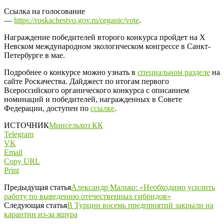
Ссылка на голосование
—
https://roskachestvo.gov.ru/organic/vote
.
Награждение победителей второго конкурса пройдет на X
Невском международном экологическом конгрессе в Санкт-
Петербурге в мае.
Подробнее о конкурсе можно узнать в
специальном разделе
на
сайте Роскачества. Дайджест по итогам первого
Всероссийского органического конкурса с описанием
номинаций и победителей, награжденных в Совете
Федерации, доступен по
ссылке
.
ИСТОЧНИК
Минсельхоз КК
Telegram
VK
Email
Copy URL
Print
Предыдущая статья
Александр Малько: «Необходимо усилить
работу по выведению отечественных гибридов»
Следующая статья
В Турции восемь предприятий закрыли на
карантин из-за ящура