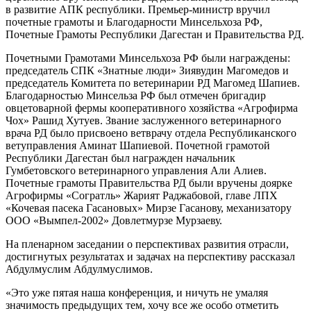
в развитие АПК республики. Премьер-министр вручил
почетные грамоты и Благодарности Минсельхоза РФ,
Почетные Грамоты Республики Дагестан и Правительства РД.
Почетными Грамотами Минсельхоза РФ были награждены:
председатель СПК «Знатные люди» Зиявудин Магомедов и
председатель Комитета по ветеринарии РД Магомед Шапиев.
Благодарностью Минсельза РФ был отмечен бригадир
овцетоварной фермы кооперативного хозяйства «Агрофирма
Чох» Рашид Хутуев. Звание заслуженного ветеринарного
врача РД было присвоено ветврачу отдела Республиканского
ветуправления Аминат Шапиевой. Почетной грамотой
Республики Дагестан был награжден начальник
Гумбетовского ветеринарного управления Али Алиев.
Почетные грамоты Правительства РД были вручены доярке
Агрофирмы «Согратль» Жарият Раджабовой, главе ЛПХ
«Кочевая пасека Гасановых» Мирзе Гасанову, механизатору
ООО «Вымпел-2002» Довлетмурзе Мурзаеву.
На пленарном заседании о перспективах развития отрасли,
достигнутых результатах и задачах на перспективу рассказал
Абдулмуслим Абдулмуслимов.
«Это уже пятая наша конференция, и ничуть не умаляя
значимость предыдущих тем, хочу все же особо отметить