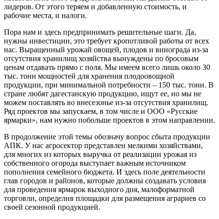
лидеров. От этого теряем и добавленную стоимость, и
рабочие места, и налоги.
Пора нам и здесь предпринимать решительные шаги. Да,
нужны инвестиции, это требует кропотливой работы от всех
нас. Выращенный урожай овощей, плодов и винограда из-за
отсутствия хранилищ хозяйства вынуждены по бросовым
ценам отдавать прямо с поля. Мы имеем всего лишь около 30
тыс. тонн мощностей для хранения плодоовощной
продукции, при минимальной потребности – 150 тыс. тонн. В
стране любят дагестанскую продукцию, ищут ее, но мы не
можем поставлять во внесезонье из-за отсутствия хранилищ.
Ряд проектов мы запускаем, в том числе и ООО «Русские
ярмарки», нам нужно побольше проектов в этом направлении.
В продолжение этой темы обозначу вопрос сбыта продукции
АПК. У нас агросектор представлен мелкими хозяйствами,
для многих из которых выручка от реализации урожая из
собственного огорода выступает важным источником
пополнения семейного бюджета. И здесь поле деятельности
глав городов и районов, которые должны создавать условия
для проведения ярмарок выходного дня, малоформатной
торговли, определив площадки для размещения аграриев со
своей сезонной продукцией.