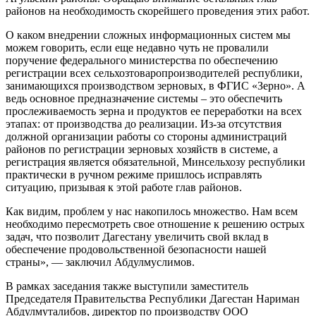
районов на необходимость скорейшего проведения этих работ.
О каком внедрении сложных информационных систем мы
можем говорить, если еще недавно чуть не провалили
поручение федерального министерства по обеспечению
регистрации всех сельхозтоваропроизводителей республики,
занимающихся производством зерновых, в ФГИС «Зерно». А
ведь основное предназначение системы – это обеспечить
прослеживаемость зерна и продуктов ее переработки на всех
этапах: от производства до реализации. Из-за отсутствия
должной организации работы со стороны администраций
районов по регистрации зерновых хозяйств в системе, а
регистрация является обязательной, Минсельхозу республики
практически в ручном режиме пришлось исправлять
ситуацию, призывая к этой работе глав районов.
Как видим, проблем у нас накопилось множество. Нам всем
необходимо пересмотреть свое отношение к решению острых
задач, что позволит Дагестану увеличить свой вклад в
обеспечение продовольственной безопасности нашей
страны», — заключил Абдулмуслимов.
В рамках заседания также выступили заместитель
Председателя Правительства Республики Дагестан Нариман
Абдулмуталибов, директор по производству ООО