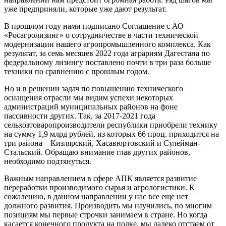
уже предприняли, которые уже дают результат.
В прошлом году нами подписано Соглашение с АО
«Росагролизинг» о сотрудничестве в части технической
модернизации нашего агропромышленного комплекса. Как
результат, за семь месяцев 2022 года аграриям Дагестана по
федеральному лизингу поставлено почти в три раза больше
техники по сравнению с прошлым годом.
Но и в решении задач по повышению технического
оснащения отрасли мы видим успехи некоторых
администраций муниципальных районов на фоне
пассивности других. Так, за 2017-2021 года
сельхозтоваропроизводители республики приобрели технику
на сумму 1,9 млрд рублей, из которых 66 проц. приходится на
три района – Кизлярский, Хасавюртовский и Сулейман-
Стальский. Обращаю внимание глав других районов,
необходимо подтянуться.
Важным направлением в сфере АПК является развитие
переработки производимого сырья и агрологистики. К
сожалению, в данном направлении у нас все еще нет
должного развития. Производить мы научились, по многим
позициям мы первые строчки занимаем в стране. Но когда
касается конечного продукта на полке, мы далеко отстаем от