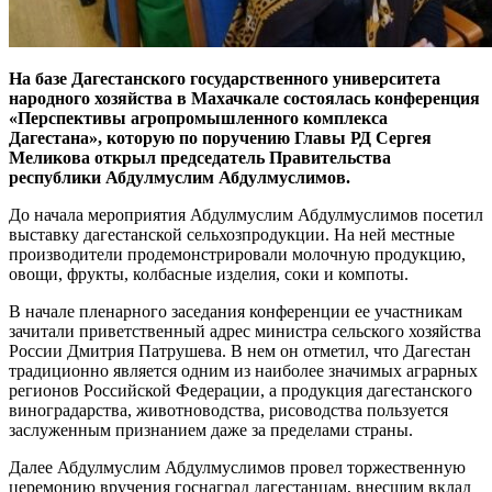
На базе Дагестанского государственного университета
народного хозяйства в Махачкале состоялась конференция
«Перспективы агропромышленного комплекса
Дагестана», которую по поручению Главы РД Сергея
Меликова открыл председатель Правительства
республики Абдулмуслим Абдулмуслимов.
До начала мероприятия Абдулмуслим Абдулмуслимов посетил
выставку дагестанской сельхозпродукции. На ней местные
производители продемонстрировали молочную продукцию,
овощи, фрукты, колбасные изделия, соки и компоты.
В начале пленарного заседания конференции ее участникам
зачитали приветственный адрес министра сельского хозяйства
России Дмитрия Патрушева. В нем он отметил, что Дагестан
традиционно является одним из наиболее значимых аграрных
регионов Российской Федерации, а продукция дагестанского
виноградарства, животноводства, рисоводства пользуется
заслуженным признанием даже за пределами страны.
Далее Абдулмуслим Абдулмуслимов провел торжественную
церемонию вручения госнаград дагестанцам, внесшим вклад