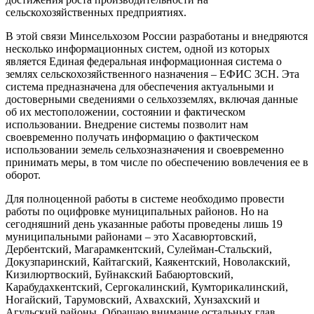
сельскохозяйственных предприятиях.
В этой связи Минсельхозом России разработаны и внедряются
несколько информационных систем, одной из которых
является Единая федеральная информационная система о
землях сельскохозяйственного назначения – ЕФИС ЗСН. Эта
система предназначена для обеспечения актуальными и
достоверными сведениями о сельхозземлях, включая данные
об их местоположении, состоянии и фактическом
использовании. Внедрение системы позволит нам
своевременно получать информацию о фактическом
использовании земель сельхозназначения и своевременно
принимать меры, в том числе по обеспечению вовлечения ее в
оборот.
Для полноценной работы в системе необходимо провести
работы по оцифровке муниципальных районов. Но на
сегодняшний день указанные работы проведены лишь 19
муниципальными районами – это Хасавюртовский,
Дербентский, Магарамкентский, Сулейман-Стальский,
Докузпаринский, Кайтагский, Каякентский, Новолакский,
Кизилюртвоский, Буйнакский Бабаюртовский,
Карабудахкентский, Сергокалинский, Кумторикалинский,
Ногайский, Тарумовский, Ахвахский, Хунзахский и
Агульский районы. Обращаю внимание остальных глав