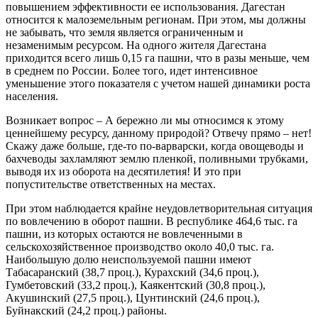
повышением эффективности ее использования. Дагестан
относится к малоземельным регионам. При этом, мы должны
не забывать, что земля является ограниченным и
незаменимым ресурсом. На одного жителя Дагестана
приходится всего лишь 0,15 га пашни, что в разы меньше, чем
в среднем по России. Более того, идет интенсивное
уменьшение этого показателя с учетом нашей динамики роста
населения.
Возникает вопрос – А бережно ли мы относимся к этому
ценнейшему ресурсу, данному природой? Отвечу прямо – нет!
Скажу даже больше, где-то по-варварски, когда овощеводы и
бахчеводы захламляют землю пленкой, поливными трубками,
выводя их из оборота на десятилетия! И это при
попустительстве ответственных на местах.
При этом наблюдается крайне неудовлетворительная ситуация
по вовлечению в оборот пашни. В республике 464,6 тыс. га
пашни, из которых остаются не вовлеченными в
сельскохозяйственное производство около 40,0 тыс. га.
Наибольшую долю неиспользуемой пашни имеют
Табасаранский (38,7 проц.), Курахский (34,6 проц.),
Гумбетовский (33,2 проц.), Каякентский (30,8 проц.),
Акушинский (27,5 проц.), Цунтинский (24,6 проц.),
Буйнакский (24,2 проц.) районы.