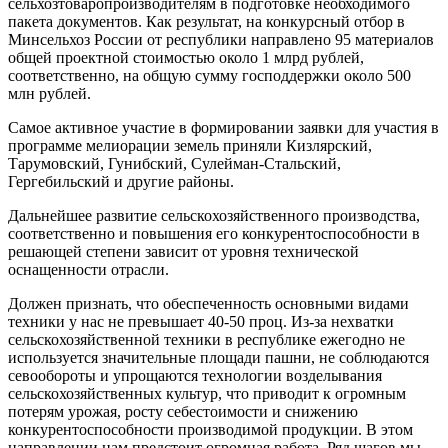
сельхозтоваропроизводителям в подготовке необходимого
пакета документов. Как результат, на конкурсный отбор в
Минсельхоз России от республики направлено 95 материалов
общей проектной стоимостью около 1 млрд рублей,
соответственно, на общую сумму господдержки около 500
млн рублей.
Самое активное участие в формировании заявки для участия в
программе мелиорации земель приняли Кизлярский,
Тарумовский, Гунибский, Сулейман-Стальский,
Гергебильский и другие районы.
Дальнейшее развитие сельскохозяйственного производства,
соответственно и повышения его конкурентоспособности в
решающей степени зависит от уровня технической
оснащенности отрасли.
Должен признать, что обеспеченность основными видами
техники у нас не превышает 40-50 проц. Из-за нехватки
сельскохозяйственной техники в республике ежегодно не
используется значительные площади пашни, не соблюдаются
севообороты и упрощаются технологии возделывания
сельскохозяйственных культур, что приводит к огромным
потерям урожая, росту себестоимости и снижению
конкурентоспособности производимой продукции. В этом
направлении нам предстоит огромная работа. Ряд шагов мы