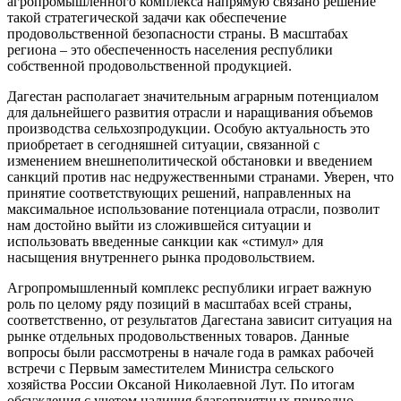
агропромышленного комплекса напрямую связано решение
такой стратегической задачи как обеспечение
продовольственной безопасности страны. В масштабах
региона – это обеспеченность населения республики
собственной продовольственной продукцией.
Дагестан располагает значительным аграрным потенциалом
для дальнейшего развития отрасли и наращивания объемов
производства сельхозпродукции. Особую актуальность это
приобретает в сегодняшней ситуации, связанной с
изменением внешнеполитической обстановки и введением
санкций против нас недружественными странами. Уверен, что
принятие соответствующих решений, направленных на
максимальное использование потенциала отрасли, позволит
нам достойно выйти из сложившейся ситуации и
использовать введенные санкции как «стимул» для
насыщения внутреннего рынка продовольствием.
Агропромышленный комплекс республики играет важную
роль по целому ряду позиций в масштабах всей страны,
соответственно, от результатов Дагестана зависит ситуация на
рынке отдельных продовольственных товаров. Данные
вопросы были рассмотрены в начале года в рамках рабочей
встречи с Первым заместителем Министра сельского
хозяйства России Оксаной Николаевной Лут. По итогам
обсуждения с учетом наличия благоприятных природно-