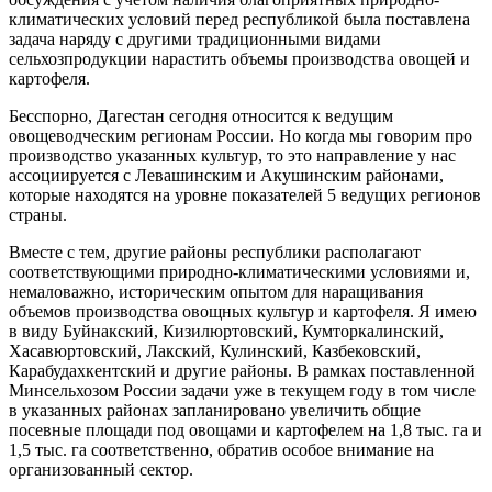
климатических условий перед республикой была поставлена
задача наряду с другими традиционными видами
сельхозпродукции нарастить объемы производства овощей и
картофеля.
Бесспорно, Дагестан сегодня относится к ведущим
овощеводческим регионам России. Но когда мы говорим про
производство указанных культур, то это направление у нас
ассоциируется с Левашинским и Акушинским районами,
которые находятся на уровне показателей 5 ведущих регионов
страны.
Вместе с тем, другие районы республики располагают
соответствующими природно-климатическими условиями и,
немаловажно, историческим опытом для наращивания
объемов производства овощных культур и картофеля. Я имею
в виду Буйнакский, Кизилюртовский, Кумторкалинский,
Хасавюртовский, Лакский, Кулинский, Казбековский,
Карабудахкентский и другие районы. В рамках поставленной
Минсельхозом России задачи уже в текущем году в том числе
в указанных районах запланировано увеличить общие
посевные площади под овощами и картофелем на 1,8 тыс. га и
1,5 тыс. га соответственно, обратив особое внимание на
организованный сектор.