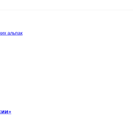
ких альпак
сии»