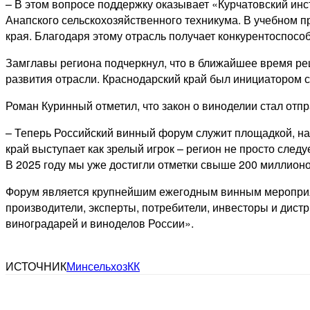
– В этом вопросе поддержку оказывает «Курчатовский инс
Анапского сельскохозяйственного техникума. В учебном 
края. Благодаря этому отрасль получает конкурентоспосо
Замглавы региона подчеркнул, что в ближайшее время ре
развития отрасли. Краснодарский край был инициатором 
Роман Куринный отметил, что закон о виноделии стал отп
– Теперь Российский винный форум служит площадкой, на
край выступает как зрелый игрок – регион не просто след
В 2025 году мы уже достигли отметки свыше 200 миллионо
Форум является крупнейшим ежегодным винным мероприят
производители, эксперты, потребители, инвесторы и дис
виноградарей и виноделов России».
ИСТОЧНИК
МинсельхозКК