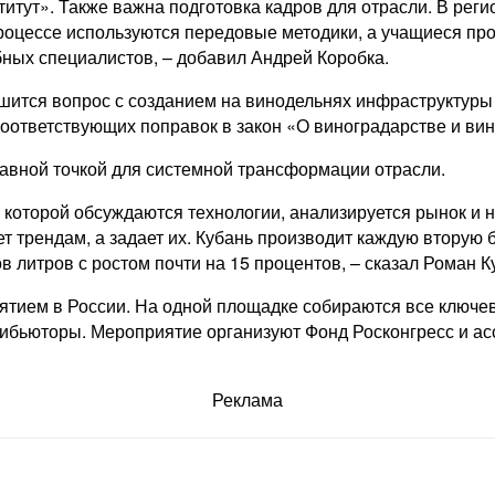
титут». Также важна подготовка кадров для отрасли. В рег
процессе используются передовые методики, а учащиеся пр
бных специалистов, – добавил Андрей Коробка.
шится вопрос с созданием на винодельнях инфраструктуры 
соответствующих поправок в закон «О виноградарстве и ви
равной точкой для системной трансформации отрасли.
 которой обсуждаются технологии, анализируется рынок и 
ует трендам, а задает их. Кубань производит каждую вторую
в литров с ростом почти на 15 процентов, – сказал Роман 
ием в России. На одной площадке собираются все ключевы
трибьюторы. Мероприятие организуют Фонд Росконгресс и 
Реклама