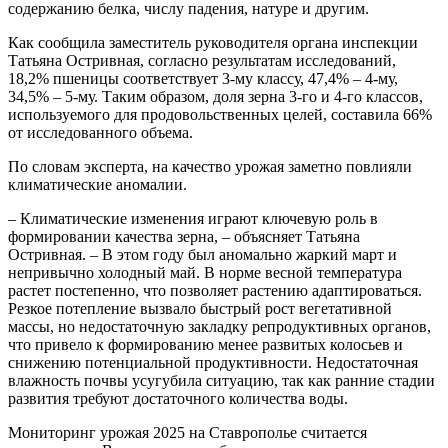
содержанию белка, числу падения, натуре и другим.
Как сообщила заместитель руководителя органа инспекции
Татьяна Остривная, согласно результатам исследований,
18,2% пшеницы соответствует 3-му классу, 47,4% – 4-му,
34,5% – 5-му. Таким образом, доля зерна 3-го и 4-го классов,
используемого для продовольственных целей, составила 66%
от исследованного объема.
По словам эксперта, на качество урожая заметно повлияли
климатические аномалии.
– Климатические изменения играют ключевую роль в
формировании качества зерна, – объясняет Татьяна
Остривная. – В этом году был аномально жаркий март и
непривычно холодный май. В норме весной температура
растет постепенно, что позволяет растению адаптироваться.
Резкое потепление вызвало быстрый рост вегетативной
массы, но недостаточную закладку репродуктивных органов,
что привело к формированию менее развитых колосьев и
снижению потенциальной продуктивности. Недостаточная
влажность почвы усугубила ситуацию, так как ранние стадии
развития требуют достаточного количества воды.
Мониторинг урожая 2025 на Ставрополье считается