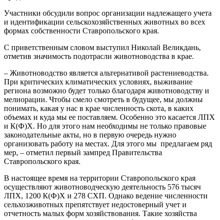
Участники обсудили вопрос организации надлежащего учета
и идентификации сельскохозяйственных животных во всех
формах собственности Ставропольского края.
С приветственным словом выступил Николай Великдань,
отметив значимость подотрасли животноводства в крае.
– Животноводство является альтернативой растениеводства.
При критических климатических условиях, выживание
региона возможно будет только благодаря животноводству и
мелиорации. Чтобы смело смотреть в будущее, мы должны
понимать, какая у нас в крае численность скота, в каких
объемах и куда мы ее поставляем. Особенно это касается ЛПХ
и К(Ф)Х. Но для этого нам необходимы не только правовые
законодательные акты, но в первую очередь нужно
организовать работу на местах. Для этого мы предлагаем ряд
мер, – отметил первый зампред Правительства
Ставропольского края.
В настоящее время на территории Ставропольского края
осуществляют животноводческую деятельность 576 тысяч
ЛПХ, 1200 К(Ф)Х и 278 СХП. Однако ведение численности
сельхозживотных препятствует недостоверный учет и
отчетность малых форм хозяйствования. Такие хозяйства