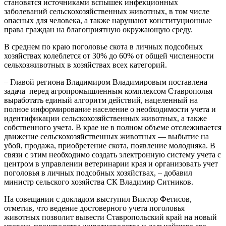
становятся источниками вспышек инфекционных
заболеваний сельскохозяйственных животных, в том числе
опасных для человека, а также нарушают конституционные
права граждан на благоприятную окружающую среду.
В среднем по краю поголовье скота в личных подсобных
хозяйствах колеблется от 30% до 60% от общей численности
сельхозживотных в хозяйствах всех категорий.
– Главой региона Владимиром Владимировым поставлена
задача перед агропромышленным комплексом Ставрополья
выработать единый алгоритм действий, нацеленный на
полное информирование население о необходимости учета и
идентификации сельскохозяйственных животных, а также
собственного учета. В крае не в полном объеме отслеживается
движение сельскохозяйственных животных — выбытие на
убой, продажа, приобретение скота, появление молодняка. В
связи с этим необходимо создать электронную систему учета с
центром в управлении ветеринарии края и организовать учет
поголовья в личных подсобных хозяйствах, – добавил
министр сельского хозяйства СК Владимир Ситников.
На совещании с докладом выступил Виктор Фетисов,
отметив, что ведение достоверного учета поголовья
животных позволит вывести Ставропольский край на новый