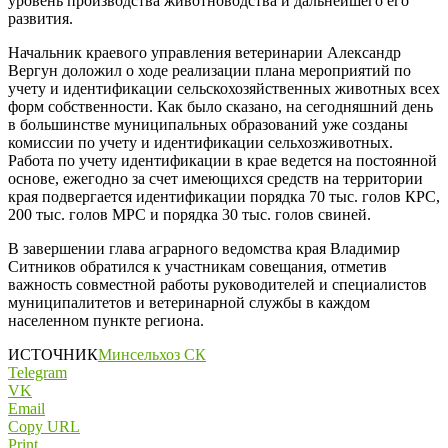
уровень производства животноводства и дальнейшего его
развития.
Начальник краевого управления ветеринарии Александр
Вергун доложил о ходе реализации плана мероприятий по
учету и идентификации сельскохозяйственных животных всех
форм собственности. Как было сказано, на сегодняшний день
в большинстве муниципальных образований уже созданы
комиссии по учету и идентификации сельхозживотных.
Работа по учету идентификации в крае ведется на постоянной
основе, ежегодно за счет имеющихся средств на территории
края подвергается идентификации порядка 70 тыс. голов КРС,
200 тыс. голов МРС и порядка 30 тыс. голов свиней.
В завершении глава аграрного ведомства края Владимир
Ситников обратился к участникам совещания, отметив
важность совместной работы руководителей и специалистов
муниципалитетов и ветеринарной службы в каждом
населенном пункте региона.
ИСТОЧНИК
Минсельхоз СК
Telegram
VK
Email
Copy URL
Print