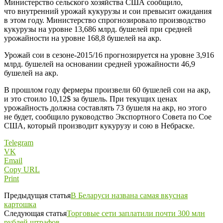
Министерство сельского хозяйства США сообщило,
что внутренний урожай кукурузы и сои превысит ожидания
в этом году. Министерство спрогнозировало производство
кукурузы на уровне 13,686 млрд. бушелей при средней
урожайности на уровне 168,8 бушелей на акр.
Урожай сои в сезоне-2015/16 прогнозируется на уровне 3,916
млрд. бушелей на основании средней урожайности 46,9
бушелей на акр.
В прошлом году фермеры произвели 60 бушелей сои на акр,
и это стоило 10,12$ за бушель. При текущих ценах
урожайность должна составлять 73 бушеля на акр, но этого
не будет, сообщило руководство Экспортного Совета по Сое
США, который производит кукурузу и сою в Небраске.
Telegram
VK
Email
Copy URL
Print
Предыдущая статья
В Беларуси названа самая вкусная
картошка
Следующая статья
Торговые сети заплатили почти 300 млн
рублей штрафов