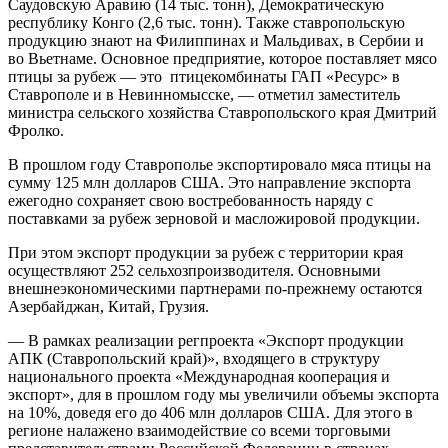
Саудовскую Аравию (14 тыс. тонн), Демократическую
республику Конго (2,6 тыс. тонн). Также ставропольскую
продукцию знают на Филиппинах и Мальдивах, в Сербии и
во Вьетнаме. Основное предприятие, которое поставляет мясо
птицы за рубеж — это птицекомбинаты ГАП «Ресурс» в
Ставрополе и в Невинномысске, — отметил заместитель
министра сельского хозяйства Ставропольского края Дмитрий
Фролко.
В прошлом году Ставрополье экспортировало мяса птицы на
сумму 125 млн долларов США. Это направление экспорта
ежегодно сохраняет свою востребованность наряду с
поставками за рубеж зерновой и масложировой продукции.
При этом экспорт продукции за рубеж с территории края
осуществляют 252 сельхозпроизводителя. Основными
внешнеэкономическими партнерами по-прежнему остаются
Азербайджан, Китай, Грузия.
— В рамках реализации регпроекта «Экспорт продукции
АПК (Ставропольский край)», входящего в структуру
национального проекта «Международная кооперация и
экспорт», для в прошлом году мы увеличили объемы экспорта
на 10%, доведя его до 406 млн долларов США. Для этого в
регионе налажено взаимодействие со всеми торговыми