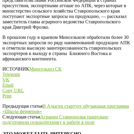
представительствами Российской Федерации в странах
присутствия, экспортными атташе по АПК, через которые в
министерство сельского хозяйства Ставропольского края
поступают экспортные запросы на продукцию, — рассказал
заместитель главы аграрного ведомства Ставропольского
края Дмитрий Фролко.
В прошлом году в краевом Минсельхозе обработали более 30
экспортных запросов по ряду наименований продукции АПК
и отметили высокую заинтересованность ставропольских
экспортеров к выходу в страны Ближнего Востока и
африканского континента.
ИСТОЧНИК
Минсельхоз СК
Telegram
VK
Email
Copy URL
Print
Предыдущая статья
В Адыгеи стартует обучающая программа
«Школа фермеров»
Следующая статья
Аграрии Ставрополья тщательно
подготовили сельхозтехнику к работе в поле
ЭТО МОЖЕТ БЫТЬ ИНТЕРЕСНО