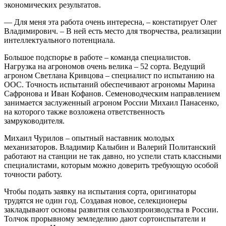
экономических результатов.
— Для меня эта работа очень интересна, – ​констатирует Олег
Владимирович. – ​В ней есть место для творчества, реализации
интеллектуального потенциала.
Большое подспорье в работе – ​команда специалистов.
Нагрузка на агрономов очень велика – ​52 сорта. Ведущий
агроном Светлана Кривцова – ​специалист по испытанию на
ООС. Точность испытаний обеспечивают агрономы Марина
Сафронова и Иван Кофанов. Семеноводческим направлением
занимается заслуженный агроном России Михаил Панасенко,
на которого также возложена ответственность
замруководителя.
Михаил Чурилов – ​опытный наставник молодых
механизаторов. Владимир Калыбин и Валерий Политанский
работают на станции не так давно, но успели стать классными
специалистами, которым можно доверить требующую особой
точности работу.
Чтобы подать заявку на испытания сорта, оригинаторы
трудятся не один год. Создавая новое, селекционеры
закладывают основы развития сельхозпроизводства в России.
Толчок прорывному земледелию дают сортоиспытатели и