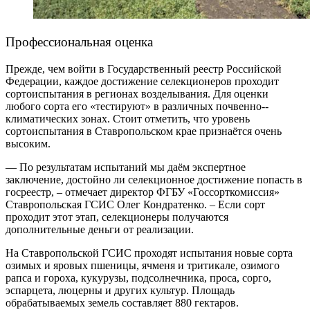
Профессиональная оценка
Прежде, чем вой­ти в Государственный реестр Российской
Федерации, каж­дое достижение селекционеров проходит
сорто­испытания в регионах возделывания. Для оценки
любого сорта его «тестируют» в различных почвенно-­
климатических зонах. Стоит отметить, что уровень
сортоиспытания в Ставропольском крае признаётся очень
высоким.
— По результатам испытаний мы даём экспертное
заключение, достойно ли селекционное достижение попасть в
госреестр, – ​отмечает директор ФГБУ «Госсорткомиссия»
Ставропольская ГСИС Олег Кондратенко. – ​Если сорт
проходит этот этап, селекционеры получаются
дополнительные деньги от реализации.
На Ставропольской ГСИС проходят испытания новые сорта
озимых и яровых пшеницы, ячменя и тритикале, озимого
рапса и гороха, кукурузы, подсолнечника, проса, сорго,
эспарцета, люцерны и других культур. Площадь
обрабатываемых земель составляет 880 гектаров.