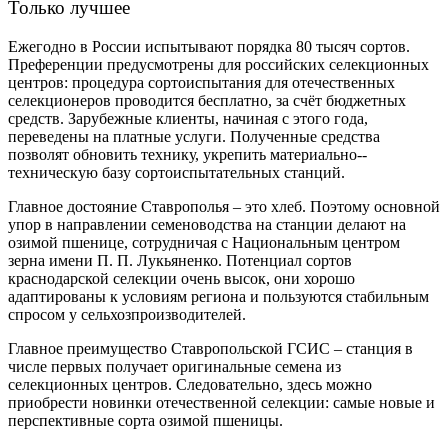
Только лучшее
Ежегодно в России испытывают порядка 80 тысяч сортов.
Преференции предусмотрены для российских селекционных
центров: процедура сорто­испытания для отечественных
селекционеров проводится бесплатно, за счёт бюджетных
средств. Зарубежные клиен­­ты, начиная с этого года,
переведены на платные услуги. Полученные средства
позволят обновить технику, укрепить материально-­
техническую базу сорто­испытательных станций.
Главное достояние Ставрополья – ​это хлеб. Поэтому основной
упор в направлении семеноводства на станции делают на
озимой пшенице, сотрудничая с Национальным центром
зерна имени П. П. Лукьяненко. Потенциал сортов
краснодарской селекции очень высок, они хорошо
адаптированы к условиям региона и пользуются стабильным
спросом у сельхозпроизводителей.
Главное преимущество Ставропольской ГСИС – ​станция в
числе первых получает оригинальные семена из
селекционных центров. Следовательно, здесь можно
приобрести новинки отечественной селекции: самые новые и
перспективные сорта озимой пшеницы.