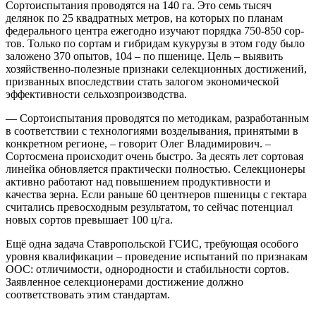
Сортоиспытания проводятся на 140 га. Это семь тысяч
делянок по 25 квадратных метров, на которых по планам
федерального цент­ра ежегодно изучают порядка 750‑850 сор­
тов. Только по сортам и гибридам кукурузы в этом году было
заложено 370 опытов, 104 – ​по пшенице. Цель – ​выявить
хозяйственно-­полезные признаки селекционных достижений,
призванных впоследствии стать залогом экономической
эффективности сельхозпроизводства.
— Сортоиспытания проводятся по методикам, разработанным
в соответствии с технологиями возделывания, принятыми в
конкретном регионе, – ​говорит Олег Владимирович. – ​
Сортосмена происходит очень быстро. За десять лет сор­товая
линейка обновляется практически полностью. Селекционеры
активно работают над повышением продуктивности и
качества зерна. Если раньше 60 центнеров пшеницы с гектара
считались превосходным результатом, то сейчас потенциал
новых сортов превышает 100 ц/га.
Ещё одна задача Ставропольской ГСИС, требующая особого
уровня квалификации – ​проведение испытаний по признакам
ООС: отличимости, однородности и стабильности сортов.
Заявленное селекционерами достижение должно
соответствовать этим стандартам.