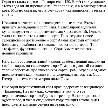
Один из таких сортов – Тимирязевка 150. В жёстких условиях
этого года он лидировал и на Ставрополье, и в Краснодарском
крае. Можно сказать, что этому сорту уже выписана путёвка в
жизнь.
Новинки значительно превосходят старые сорта. Взять к
примеру легендарный сорт Таня. Сельхозпроизводители
культивируют его на протяжение двух десятилетий. Однако
мало кто знает, что на линии сорта Таня создано новое
селекционное достижение – ​сорт Ахмат, который отличает
большая урожайность и повышенное качество зерна. Таня – ​
это филер, фуражная пшеница. Сорт Ахмат относится к
ценным пшеницам.
На стадии сортоиспытаний находится обладающий высокими
хлебопекарными свой­ствами сорт Гомер, созданный на линии
хорошо зарекомендовавшего себя сорта Гром. Аграрии отдают
предпочтение карликовым и полукарликовым сор­там. Сорт
Гомер – ​на семь сантиметров ниже Грома.
Ещё один перспективный сорт краснодарских селекционеров
– ​Евланчик. Нет никаких сомнений в том, что все
перечисленные сорта вой­дут в госреестр. На них однозначно
будет спрос, и уже в следую­щем году станция готова будет
предложить элитные семена на реализацию.