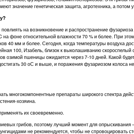
ют значение генетическая защита, агротехника, а потом у
ду?
 повлиять на возникновение и распространение фузариоза 
C на фоне относительной влажности 70 % и более. При это
ов 40 мм и более. Сегодня, когда температуры воздуха до
ейная 100, Изабель, близок к выколашиванию скороспелый с
в озимой пшеницы ожидается через 7-10 дней. Какой будет
достигать 30 оС и выше, и поражения фузариозом колоса не
рать многокомпонентные препараты широкого спектра дейс
стения-хозяина.
применять их своевременно.
иевых грибов, поэтому лучший момент для опрыскивания –
унгицидами не рекомендуется, чтобы не спровоцировать с