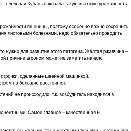
ностебельная Кубань показала такую высокую урожайность.
урожайности пшеницы, поэтому особенно важно сохранить
ния листовыми болезнями, надо обязательно проводить
то нужно для развития этого патогена. Жёлтая ржавчина –
той причине агроном может не заметить начало
 строчки, сделанные швейной машинкой.
етром на большие расстояния.
ний не происходило, т.к. возбудитель находился в
понентными. Самое главное – качественная и
таются как живыми, так и мёртвыми тканями. Поэтому для