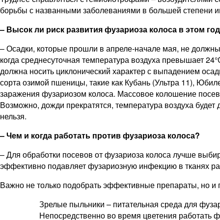
борьбы с названными заболеваниями в большей степени име
– Высок ли риск развития фузариоза колоса в этом го
– Осадки, которые прошли в апреле-начале мая, не должны
когда среднесуточная температура воздуха превышает 24°
должна носить циклонический характер с выпадением осадк
сорта озимой пшеницы, такие как Кубань (Ультра 11), Юбил
заражения фузариозом колоса. Массовое колошение посево
Возможно, дожди прекратятся, температура воздуха будет 
нельзя.
– Чем и когда работать против фузариоза колоса?
– Для обработки посевов от фузариоза колоса лучше выби
эффективно подавляет фузариозную инфекцию в тканях ра
Важно не только подобрать эффективные препараты, но и 
Зрелые пыльники – питательная среда для фузар
Непосредственно во время цветения работать ф