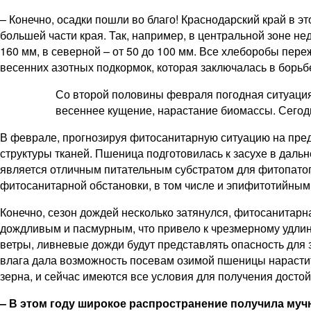
– Конечно, осадки пошли во благо! Краснодарский край в эт
большей части края. Так, например, в центральной зоне не
160 мм, в северной – от 50 до 100 мм. Все хлеборобы пер
весенних азотных подкормок, которая заключалась в борьб
Со второй половины февраля погодная ситуаци
весеннее кущение, нарастание биомассы. Сегодня
В феврале, прогнозируя фитосанитарную ситуацию на пред
структуры тканей. Пшеница подготовилась к засухе в даль
является отличным питательным субстратом для фитопато
фитосанитарной обстановки, в том числе и эпифитотийным.
Конечно, сезон дождей несколько затянулся, фитосанитар
дождливым и пасмурным, что привело к чрезмерному удлин
ветры, ливневые дожди будут представлять опасность для 
влага дала возможность посевам озимой пшеницы нарастит
зерна, и сейчас имеются все условия для получения достой
– В этом году широкое распространение получила муч