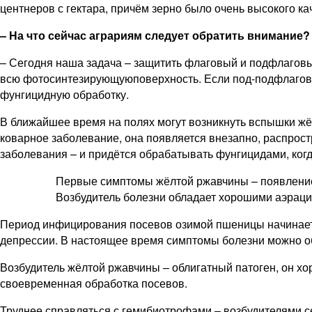
центнеров с гектара, причём зерно было очень высокого к
– На что сейчас аграриям следует обратить внимание
– Сегодня наша задача – защитить флаговый и подфлагов
всю фотосинтезирующуюповерхность. Если под-подфлаговы
фунгицидную обработку.
В ближайшее время на полях могут возникнуть вспышки жёл
коварное заболевание, она появляется внезапно, распрост
заболевания – и придётся обрабатывать фунгицидами, когд
Первые симптомы жёлтой ржавчины – появление 
Возбудитель болезни обладает хорошими аэраци
Период инфицирования посевов озимой пшеницы начинается 
депрессии. В настоящее время симптомы болезни можно об
Возбудитель жёлтой ржавчины – облигатный патоген, он х
своевременная обработка посевов.
Труднее справляться с гемибиотрофами – возбудителями се