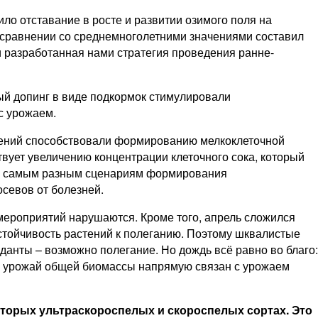
ило отставание в росте и развитии озимого поля на
 в сравнении со среднемноголетними значениями составил
и разработанная нами стратегия проведения ранне-
й допинг в виде подкормок стимулировали
с урожаем.
стений способствовали формированию мелкоклеточной
твует увеличению концентрации клеточного сока, который
ы к самым разным сценариям формирования
осевов от болезней.
 мероприятий нарушаются. Кроме того, апрель сложился
стойчивость растений к полеганию. Поэтому шквалистые
данты – возможно полегание. Но дождь всё равно во благо:
то урожай общей биомассы напрямую связан с урожаем
оторых ультраскороспелых и скороспелых сортах. Это