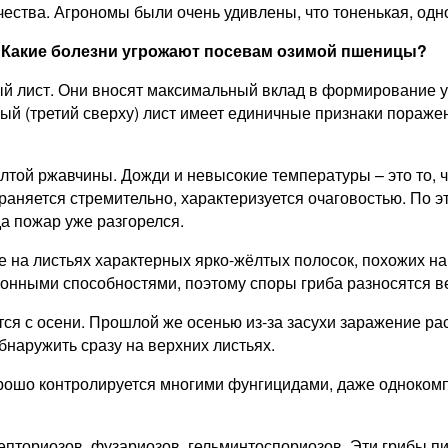
ачества. Агрономы были очень удивлены, что тоненькая, од
? Какие болезни угрожают посевам озимой пшеницы?
ый лист. Они вносят максимальный вклад в формирование 
й (третий сверху) лист имеет единичные признаки пораже
той ржавчины. Дожди и невысокие температуры – это то, ч
раняется стремительно, характеризуется очаговостью. По э
а пожар уже разгорелся.
на листьях характерных ярко-жёлтых полосок, похожих на
онными способностями, поэтому споры гриба разносятся в
с осени. Прошлой же осенью из-за засухи заражение расте
наружить сразу на верхних листьях.
орошо контролируется многими фунгицидами, даже одноком
пториозов, фузариозов, гельминтоспориозов. Эти грибы пи