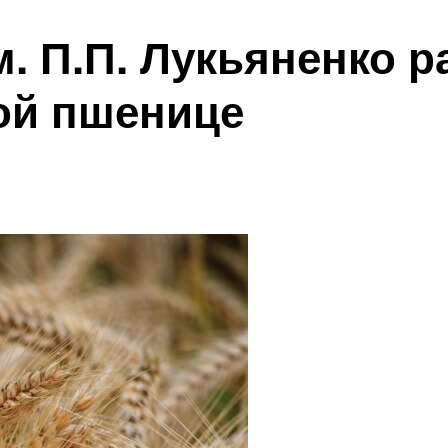
. П.П. Лукьяненко р
ой пшенице