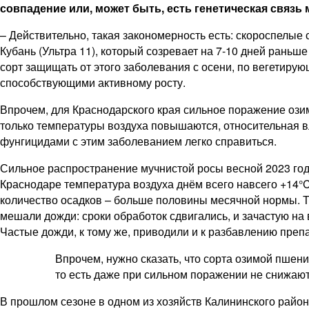
совпадение или, может быть, есть генетическая связ
– Действительно, такая закономерность есть: скороспелые
Кубань (Ультра 11), который созревает на 7-10 дней рань
сорт защищать от этого заболевания с осени, по вегетир
способствующими активному росту.
Впрочем, для Краснодарского края сильное поражение озим
только температуры воздуха повышаются, относительная в
фунгицидами с этим заболеванием легко справиться.
Сильное распространение мучнистой росы весной 2023 года
Краснодаре температура воздуха днём всего навсего +14°C
количество осадков – больше половины месячной нормы. Т
мешали дожди: сроки обработок сдвигались, и зачастую н
Частые дожди, к тому же, приводили и к разбавлению преп
Впрочем, нужно сказать, что сорта озимой пшен
то есть даже при сильном поражении не снижают
В прошлом сезоне в одном из хозяйств Калининского райо