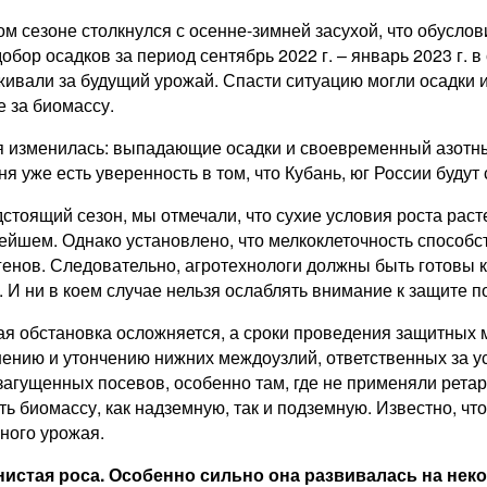
ом сезоне столкнулся с осенне-зимней засухой, что обуслов
добор осадков за период сентябрь 2022 г. – январь 2023 г.
еживали за будущий урожай. Спасти ситуацию могли осадки 
е за биомассу.
я изменилась: выпадающие осадки и своевременный азотны
 уже есть уверенность в том, что Кубань, юг России будут 
стоящий сезон, мы отмечали, что сухие условия роста ра
нейшем. Однако установлено, что мелкоклеточность способс
генов. Следовательно, агротехнологи должны быть готов
 И ни в коем случае нельзя ослаблять внимание к защите п
ная обстановка осложняется, а сроки проведения защитных
ению и утончению нижних междоузлий, ответственных за у
загущенных посевов, особенно там, где не применяли ретар
ь биомассу, как надземную, так и подземную. Известно, ч
ного урожая.
нистая роса. Особенно сильно она развивалась на нек