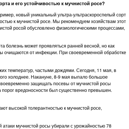
орта и его устойчивостью к мучнистой росе?
пример, новый уникальный ультра-ультраскороспелый сорт
востью к мучнистой росе. Мы рекомендуем хозяйствам этот
нистой росой обусловлено физиологическими процессами,
та болезнь может проявляться ранней весной, но как
евы очищаются от инфекции. При своевременной обработке
ких температур, частыми дождями. Сегодня, 11 мая, в
того холоднее. Накануне, 8-9 мая выпало большое
 Своевременно защищать посевы от мучнистой росы
да порог вредоносности был существенно превышен.
ают высокой толерантностью к мучнистой росе,
й атаки мучнистой росы убирали с урожайностью 78