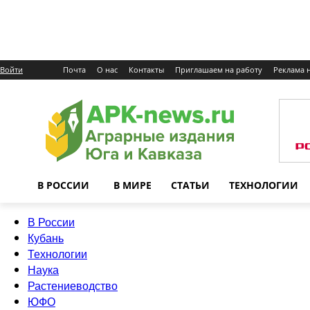
Войти
Почта
О нас
Контакты
Приглашаем на работу
Реклама н
В РОССИИ
В МИРЕ
СТАТЬИ
ТЕХНОЛОГИИ
В России
Кубань
Технологии
Наука
Растениеводство
ЮФО