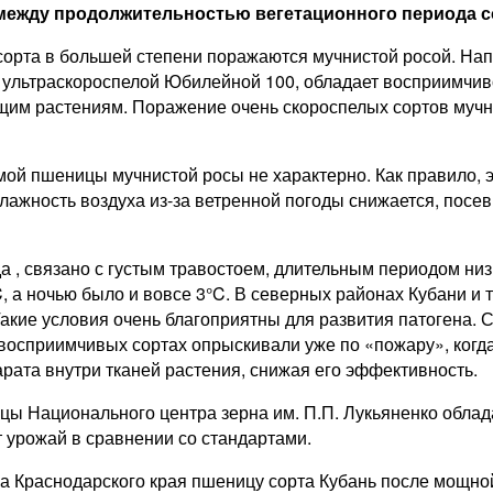
ь между продолжительностью вегетационного периода с
 сорта в большей степени поражаются мучнистой росой. На
ше ультраскороспелой Юбилейной 100, обладает восприимчи
ующим растениям. Поражение очень скороспелых сортов муч
ой пшеницы мучнистой росы не характерно. Как правило, э
лажность воздуха из-за ветренной погоды снижается, пос
 , связано с густым травостоем, длительным периодом низ
, а ночью было и вовсе 3°C. В северных районах Кубани и 
акие условия очень благоприятны для развития патогена.
а восприимчивых сортах опрыскивали уже по «пожару», ког
арата внутри тканей растения, снижая его эффективность.
ицы Национального центра зерна им. П.П. Лукьяненко облад
 урожай в сравнении со стандартами.
на Краснодарского края пшеницу сорта Кубань после мощно