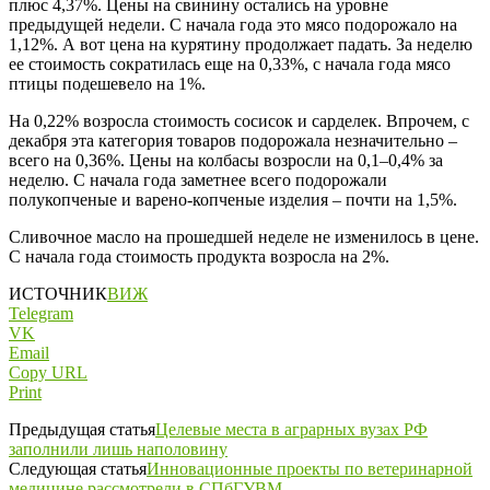
плюс 4,37%. Цены на свинину остались на уровне
предыдущей недели. С начала года это мясо подорожало на
1,12%. А вот цена на курятину продолжает падать. За неделю
ее стоимость сократилась еще на 0,33%, с начала года мясо
птицы подешевело на 1%.
На 0,22% возросла стоимость сосисок и сарделек. Впрочем, с
декабря эта категория товаров подорожала незначительно –
всего на 0,36%. Цены на колбасы возросли на 0,1–0,4% за
неделю. С начала года заметнее всего подорожали
полукопченые и варено-копченые изделия – почти на 1,5%.
Сливочное масло на прошедшей неделе не изменилось в цене.
С начала года стоимость продукта возросла на 2%.
ИСТОЧНИК
ВИЖ
Telegram
VK
Email
Copy URL
Print
Предыдущая статья
Целевые места в аграрных вузах РФ
заполнили лишь наполовину
Следующая статья
Инновационные проекты по ветеринарной
медицине рассмотрели в СПбГУВМ