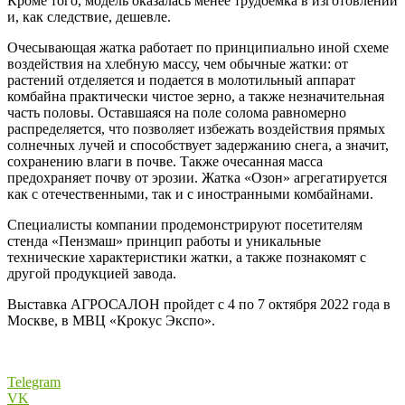
Кроме того, модель оказалась менее трудоемка в изготовлении
и, как следствие, дешевле.
Очесывающая жатка работает по принципиально иной схеме
воздействия на хлебную массу, чем обычные жатки: от
растений отделяется и подается в молотильный аппарат
комбайна практически чистое зерно, а также незначительная
часть половы. Оставшаяся на поле солома равномерно
распределяется, что позволяет избежать воздействия прямых
солнечных лучей и способствует задержанию снега, а значит,
сохранению влаги в почве. Также очесанная масса
предохраняет почву от эрозии. Жатка «Озон» агрегатируется
как с отечественными, так и с иностранными комбайнами.
Специалисты компании продемонстрируют посетителям
стенда «Пензмаш» принцип работы и уникальные
технические характеристики жатки, а также познакомят с
другой продукцией завода.
Выставка АГРОСАЛОН пройдет с 4 по 7 октября 2022 года в
Москве, в МВЦ «Крокус Экспо».
Telegram
VK