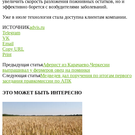
увеличить скорость разложения пожнивных остатков, но и
эффективно борется с возбудителями заболеваний.
Уже в июле технология стала доступна клиентам компании.
ИСТОЧНИК
advis.ru
Telegram
VK
Email
Copy URL
Print
Предыдущая статья
Аферист из Карачаево-Черкесии
выпрашивал у фермеров овец на поминки
Следующая статья
Медведев дал поручения по итогам первого
заседания правкомиссии по АПК
ЭТО МОЖЕТ БЫТЬ ИНТЕРЕСНО