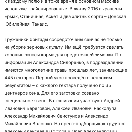
к каждому полю и в тоже время в основном массиве
использует районированные. В жатву‑2016 выращены
Ермак, Станичная, Аскет и два элитных сорта – Донская
Юбилейная, Танаис.
Труженики бригады сосредоточены сейчас не только
на уборке зерновых культу. Им ещё требуется сделать
хорошие запасы корма для предстоящей зимовки. По
информации Александра Сидоренко, в подразделении
имеются многолетние травы прошлых лет, занимающие
445 гектаров. Первый укос проведён с неплохим
результатом – с каждого гектара получено по 35
центнеров сена. Для его заготовки создано
специальное звено. В скашивании участвуют Андрей
Иванович Береговой, Алексей Иванович Расколупа,
Александр Михайлович Свистунов и Александр
Михайлович Волошко. На пресс-подборщиках трудятся
Алексей Алексеевич Суслов и Олег Александрович