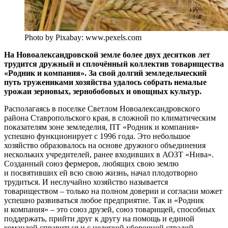
Photo by Pixabay: www.pexels.com
На Новоалександровской земле более двух десятков лет
трудится дружный и сплочённый коллектив товарищества
«Родник и компания». За свой долгий земледельческий
путь тружениками хозяйства удалось собрать немалые
урожаи зерновых, зернобобовых и овощных культур.
Располагаясь в поселке Светлом Новоалександровского
района Ставропольского края, в сложной по климатическим
показателям зоне земледелия, ПТ «Родник и компания»
успешно функционирует с 1996 года. Это небольшое
хозяйство образовалось на основе дружного объединения
нескольких учредителей, ранее входивших в АОЗТ «Нива».
Созданный союз фермеров, любящих свою землю
и посвятивших ей всю свою жизнь, начал плодотворно
трудиться. И неслучайно хозяйство называется
товариществом – ​только на полном доверии и согласии может
успешно развиваться любое предприятие. Так и «Родник
и компания» – ​это союз друзей, союз товарищей, способных
поддержать, прийти друг к другу на помощь и единой
командой справиться и с нелегкой уборочной страдой,