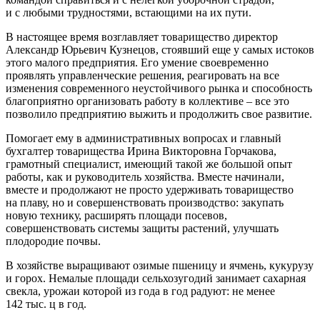
и с любыми трудностями, встающими на их пути.
В настоящее время возглавляет товарищество директор
Александр Юрьевич Кузнецов, стоявший еще у самых истоков
этого малого предприятия. Его умение своевременно
проявлять управленческие решения, реагировать на все
изменения современного неустойчивого рынка и способность
благоприятно организовать работу в коллективе – ​все это
позволило предприятию выжить и продолжить свое развитие.
Помогает ему в административных вопросах и главный
бухгалтер товарищества Ирина Викторовна Горчакова,
грамотный специалист, имеющий такой же большой опыт
работы, как и руководитель хозяйства. Вместе начинали,
вместе и продолжают не просто удерживать товарищество
на плаву, но и совершенствовать производство: закупать
новую технику, расширять площади посевов,
совершенствовать системы защиты растений, улучшать
плодородие почвы.
В хозяйстве выращивают озимые пшеницу и ячмень, кукурузу
и горох. Немалые площади сельхозугодий занимает сахарная
свекла, урожаи которой из года в год радуют: не менее
142 тыс. ц в год.