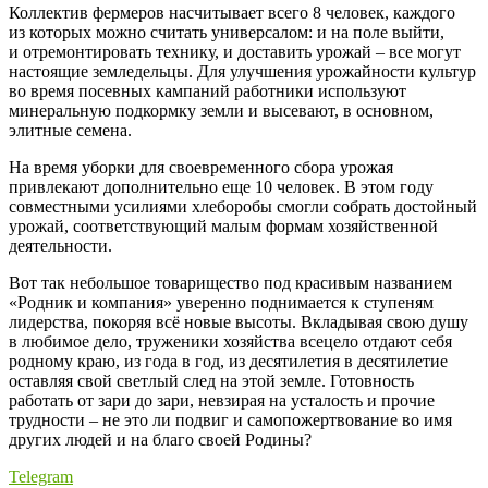
Коллектив фермеров насчитывает всего 8 человек, каждого
из которых можно считать универсалом: и на поле выйти,
и отремонтировать технику, и доставить урожай – ​все могут
настоящие земледельцы. Для улучшения урожайности культур
во время посевных кампаний работники используют
минеральную подкормку земли и высевают, в основном,
элитные семена.
На время уборки для своевременного сбора урожая
привлекают дополнительно еще 10 человек. В этом году
совместными усилиями хлеборобы смогли собрать достойный
урожай, соответствующий малым формам хозяйственной
деятельности.
Вот так небольшое товарищество под красивым названием
«Родник и компания» уверенно поднимается к ступеням
лидерства, покоряя всё новые высоты. Вкладывая свою душу
в любимое дело, труженики хозяйства всецело отдают себя
родному краю, из года в год, из десятилетия в десятилетие
оставляя свой светлый след на этой земле. Готовность
работать от зари до зари, невзирая на усталость и прочие
трудности – ​не это ли подвиг и самопожертвование во имя
других людей и на благо своей Родины?
Telegram