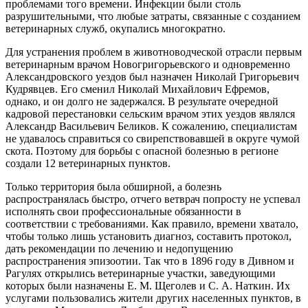
проблемами того времени. Инфекции были столь
разрушительными, что любые затраты, связанные с созданием
ветеринарных служб, окупались многократно.
Для устранения проблем в животноводческой отрасли первым
ветеринарным врачом Новогригорьевского и одновременно
Александровского уездов был назначен Николай Григорье­вич
Кудрявцев. Его сменил Николай Михайлович Ефремов,
однако, и он долго не задержался. В результате очередной
кадровой перестановки сельским врачом этих уездов являлся
Александр Васильевич Беликов. К сожалению, специалистам
не удавалось справиться со свирепствовавшей в округе чумой
скота. Поэтому для борьбы с опасной болезнью в регионе
создали 12 ветеринарных пунктов.
Только территория была обширной, а болезнь
распространялась быстро, отчего ветврач попросту не успевал
исполнять свои профессиональные обязанности в
соответствии с требованиями. Как правило, времени хватало,
чтобы только лишь установить диагноз, составить протокол,
дать рекомендации по лечению и недопущению
распространения эпизоотии. Так что в 1896 году в Дивном и
Рагулях открылись ветеринарные участки, заведующими
которых были назначены Е. М. Щеголев и С. А. Наткин. Их
услугами пользовались жители других населенных пунктов, в