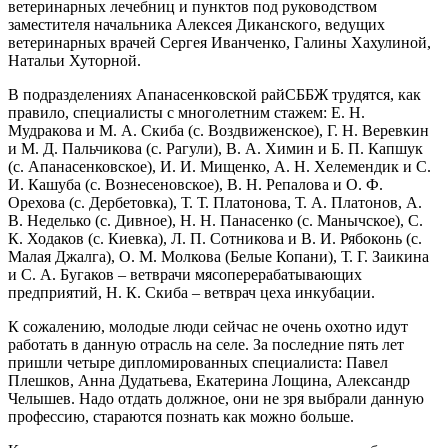
ветеринарных лечебниц и пунктов под руководством
заместителя начальника Алексея Диканского, ведущих
ветеринарных врачей Сергея Иванченко, Галины Хахулиной,
На­тальи Хуторной.
В подразделениях Апанасенковской райСББЖ трудятся, как
правило, специалисты с многолетним стажем: Е. Н.
Мудракова и М. А. Скиба (с. Воздвиженское), Г. Н. Веревкин
и М. Д. Пальчикова (с. Рагули), В. А. Химин и Б. П. Капшук
(с. Апанасенковское), И. И. Мищенко, А. Н. Хелемендик и С.
И. Кашуба (с. Вознесеновское), В. Н. Репалова и О. Ф.
Орехова (с. Дербетовка), Т. Т. Платонова, Т. А. Платонов, А.
В. Неделько (с. Дивное), Н. Н. Панасенко (с. Манычское), С.
К. Ходаков (с. Киевка), Л. П. Сотникова и В. И. Рябоконь (с.
Малая Джалга), О. М. Молкова (Белые Копани), Т. Г. Заикина
и С. А. Бугаков – ​ветврачи мясоперерабатывающих
предприятий, Н. К. Скиба – ​ветврач цеха инкубации.
К сожалению, молодые люди сейчас не очень охотно идут
работать в данную отрасль на селе. За последние пять лет
пришли четыре дипломированных специалиста: Павел
Плешков, Анна Дудатьева, Екатерина Лощина, Александр
Челышев. Надо отдать должное, они не зря выбрали данную
профессию, стараются познать как можно больше.