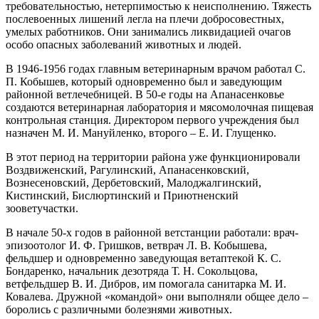
требовательностью, нетерпи­мостью к неисполнению. Тяжесть
послевоенных лишений легла на плечи добросовестных,
умелых работников. Они занимались ликвидацией очагов
особо опасных заболеваний животных и людей.
В 1946‑1956 годах главным ветеринарным врачом работал С.
П. Кобышев, который одновременно был и заведующим
районной ветлечебницей. В 50‑е годы на Апанасенковье
создаются ветеринарная лаборатория и мясомолочная пищевая
контрольная станция. Директором первого учреждения был
назначен М. И. Мануйленко, второго – ​Е. И. Глущенко.
В этот период на территории района уже функционировали
Воздвиженский, Рагулинский, Апанасенковский,
Вознесеновский, Дербетовский, Малоджалгинский,
Кистинский, Бислюртинский и Приютненский
зооветучастки.
В начале 50‑х годов в районной ветстанции работали: врач-
эпизоотолог И. Ф. Гришков, ветврач Л. В. Кобышева,
фельдшер и одновременно заведующая ветаптекой К. С.
Бондаренко, начальник дезотряда Т. Н. Сокольцова,
ветфельдшер В. И. Дибров, им помогала санитарка М. И.
Ковалева. Дружной «командой» они выполняли общее дело – ​
боролись с различными болезнями животных.