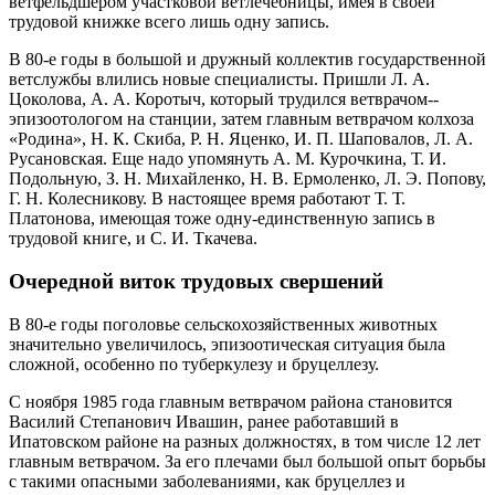
ветфельдшером участковой ветлечебницы, имея в своей
трудовой книжке всего лишь одну запись.
В 80‑е годы в большой и дружный коллектив государственной
ветслужбы влились новые специалисты. Пришли Л. А.
Цоколова, А. А. Коротыч, который трудился ветврачом-­
эпизоотологом на станции, затем главным ветврачом колхоза
«Родина», Н. К. Скиба, Р. Н. Яценко, И. П. Шаповалов, Л. А.
Русановская. Еще надо упомянуть А. М. Курочкина, Т. И.
Подольную, З. Н. Михайленко, Н. В. Ермоленко, Л. Э. Попову,
Г. Н. Колесникову. В настоящее время работают Т. Т.
Платонова, имеющая тоже одну-единственную запись в
трудовой книге, и С. И. Ткачева.
Очередной виток трудовых свершений
В 80‑е годы поголовье сельскохозяйственных животных
значительно увеличилось, эпизоотическая ситуация была
сложной, особенно по туберкулезу и бруцеллезу.
С ноября 1985 года главным ветврачом района становится
Василий Степанович Ивашин, ранее работавший в
Ипатовском районе на разных должностях, в том числе 12 лет
главным ветврачом. За его плечами был большой опыт борьбы
с такими опасными заболеваниями, как бруцеллез и