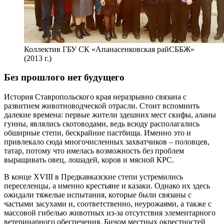
Коллектив ГБУ СК «Апанасенковская райСББЖ»
(2013 г.)
Без прошлого нет будущего
История Ставропольского края неразрывно связана с
развитием животноводческой отрасли. Стоит вспомнить
далекие времена: первые жители здешних мест скифы, аланы
гунны, являлись скотоводами, ведь всюду располагались
обширные степи, бескрайние пастбища. Именно это и
привлекало сюда многочисленных захватчиков – ​половцев,
татар, потому что имелась возможность без проблем
выращивать овец, лошадей, коров и мясной КРС.
В конце ХVIII в Предкавказские степи устремились
переселенцы, а именно крестьяне и казаки. Однако их здесь
ожидали тяжелые испытания, которые были связаны с
частыми засухами и, соответственно, неурожаями, а также с
массовой гибелью животных из-за отсутствия элементарного
ветеринарного обеспечения. Бичом местных окрестностей