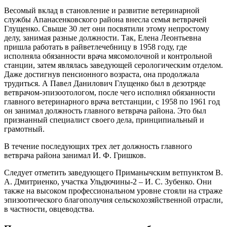
Весомый вклад в становление и развитие ветеринарной
службы Апанасенковского райо­на внесла семья ветврачей
Глущенко. Свыше 30 лет они посвятили этому непростому
делу, занимая разные должности. Так, Елена Леонтьевна
пришла работать в райветлечебницу в 1958 году, где
исполняла обязанности врача мясомолочной и конт­рольной
станции, затем являлась заведующей серологическим отделом.
Даже достигнув пенсионного возраста, она продолжала
трудиться. А Павел Данилович Глущенко был в дезотряде
ветврачом-­эпизоотологом, после чего исполнял обязанности
главного ветеринарного врача ветстанции, с 1958 по 1961 год
он занимал должность главного ветврача района. Это был
признанный специалист своего дела, принципиальный и
грамотный.
В течение последующих трех лет должность главного
ветврача района занимал И. Ф. Гришков.
Следует отметить заведующего Приманычским ветпунктом В.
А. Дмитриенко, участка Ульдючины‑2 – ​И. С. Зубенко. Они
также на высоком профессиональном уровне стояли на страже
эпизоотического благополучия сельскохозяйственной отрасли,
в частности, ​овцеводства.