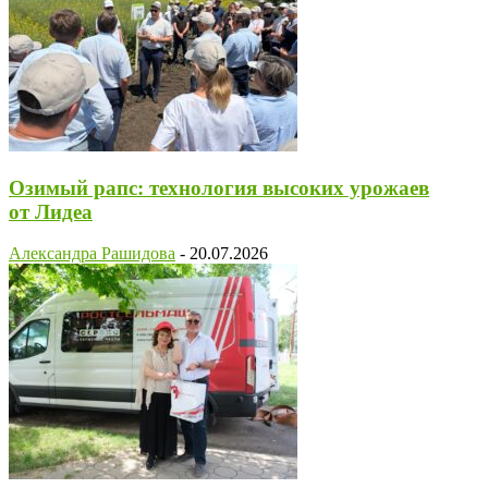
Озимый рапс: технология высоких урожаев
от Лидеа
Александра Рашидова
-
20.07.2026