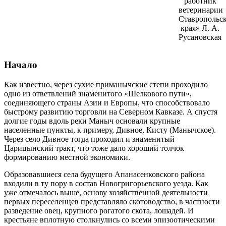
работник
ветеринарии
Ставропольск
края» Л. А.
Русановская
Начало
Как известно, через сухие приманычские степи проходило
одно из ответвлений знаменитого «Шелкового пути»,
соединяю­щего страны Азии и Европы, что способствовало
быстрому развитию торговли на Северном Кавказе. А спустя
долгие годы вдоль реки Маныч основали крупные
населенные пункты, к примеру, Дивное, Кисту (Манычское).
Через село Дивное тогда проходил и знаменитый
Царицынский тракт, что тоже дало хороший толчок
формированию местной экономики.
Образовавшиеся села будущего Апанасенковского района
входили в ту пору в состав Новогригорьевского уезда. Как
уже отмечалось выше, основу хозяйственной деятельности
первых переселенцев представляло скотоводство, в частности
разведение овец, крупного рогатого скота, лошадей. И
крестьяне вплотную столкнулись со всеми эпизоотическими