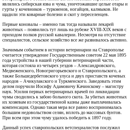
являлись сибирская язва и чума, унич­тожавшие целые отары и
гурты у кочевников – ​туркменов, ногайцев, калмыков. Не
щадили эти коварные болезни и скот у переселенцев.
Первые коновалы – ​именно так тогда называли лекарей
животных – ​появились тут лишь на рубеже ХVIII‑ХIХ веков с
приходом полков русской кавалерии. Несмотря на отсутствие
специалистов, сельское хозяйство все же развивалось активно.
Значимым событием в истории ветеринарии на Ставро­полье
считается утверждение Государственным советом 22 мая 1895
года устройства в нашей губернии ветеринарной части,
которая состояла из четырех уездов – ​Александровского,
Медвеженского, Новогригорьевского и Ставропольского, а
также Большедербетовского улуса и двух приставств кочевых
народов – ​Ачикулакского и Туркменского. Заведовать этим
делом поручили Иосифу Адамовичу Качинскому – ​магистру
наук. Усилия первых ветеринарных врачей по ликвидации
чумы сводились к забою больного скота. За убитых животных
их хозяевам из государственной казны даже выплачивалась
компенсация. Однако такая мера все равно воспринималась
большим недовольством селян, вплоть до массовых бунтов.
При всем при этом чуму удалось победить к 1897 году.
Данный успех ставропольских ветспециалистов послужил