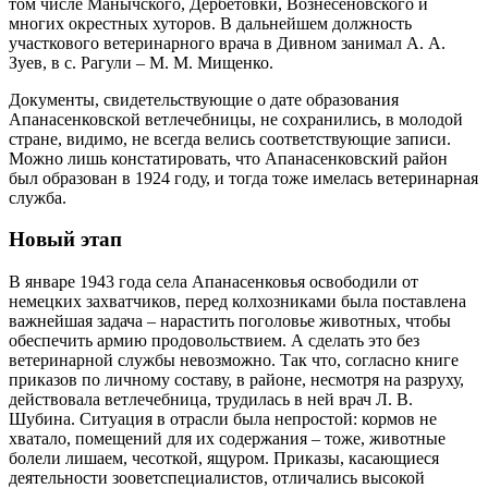
том числе Манычского, Дербетовки, Вознесеновского и
многих окрестных хуторов. В дальнейшем должность
участкового ветеринарного врача в Дивном занимал А. А.
Зуев, в с. Рагули – ​М. М. Мищенко.
Документы, свидетельствующие о дате образования
Апанасенковской ветлечебницы, не сохранились, в молодой
стране, видимо, не всегда велись соответствующие записи.
Можно лишь констатировать, что Апанасенковский район
был образован в 1924 году, и тогда тоже имелась ветеринарная
служба.
Новый этап
В январе 1943 года села Апанасенковья освободили от
немецких захватчиков, перед колхозниками была поставлена
важнейшая задача – ​нарастить поголовье животных, чтобы
обеспечить армию продовольствием. А сделать это без
ветеринарной службы невозможно. Так что, согласно книге
приказов по личному составу, в районе, несмотря на разруху,
действовала ветлечебница, трудилась в ней врач Л. В.
Шубина. Ситуация в отрасли была непростой: кормов не
хватало, помещений для их содержания – ​тоже, животные
болели лишаем, чесоткой, ящуром. Приказы, касаю­щиеся
деятельности зооветспециалистов, отличались высокой