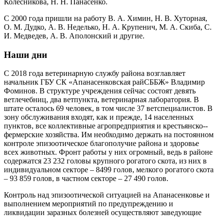
Колесникова, Н. Н. Панасенко.
С 2000 года пришли на работу В. А. Химин, Н. В. Хуторная,
О. М. Дудко, А. В. Неделько, Н. А. Крупенич, М. А. Скиба, С.
И. Медведев, А. В. Аполонский и другие.
Наши дни
С 2018 года ветеринарную службу района возглавляет
начальник ГБУ СК «Апанасенковская райСББЖ» Владимир
Фоминов. В структуре учреждения сейчас состоят девять
ветлечебниц, два ветпункта, ветеринарная лаборатория. В
штате осталось 69 человек, в том числе 37 ветспециалистов. В
зону обслуживания входят, как и прежде, 14 населенных
пунктов, все коллективные агропредприятия и крестьянско-­
фермерские хозяйства. Им необходимо держать на постоянном
контроле эпизоотическое благополучие района и здоровье
всех животных. Фронт работы у них огромный, ведь в районе
содержатся 23 232 головы крупного рогатого скота, из них в
индивидуальном секторе – ​8499 голов, мелкого рогатого скота
– ​93 859 голов, в частном секторе – ​27 490 голов.
Контроль над эпизоотической ситуацией на Апанасенковье и
выполнением мероприятий по предупреждению и
ликвидации заразных болезней осуществляют заведующие