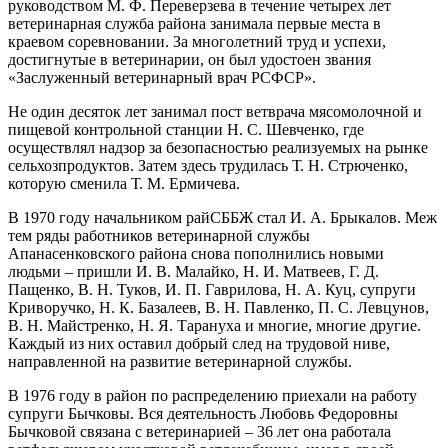
руководством М. Ф. Переверзева в течение четырех лет
ветеринарная служба района занимала первые места в
краевом соревновании. За многолетний труд и успехи,
достигнутые в ветеринарии, он был удостоен звания
«Заслуженный ветеринарный врач РСФСР».
Не один десяток лет занимал пост ветврача мясомолочной и
пищевой контрольной станции Н. С. Шевченко, где
осуществлял надзор за безопасностью реализуемых на рынке
сельхозпродуктов. Затем здесь трудилась Т. Н. Стрюченко,
которую сменила Т. М. Ермичева.
В 1970 году начальником райСББЖ стал И. А. Брыкалов. Меж
тем ряды работников ветеринарной службы
Апанасенковского района снова пополнились новыми
людьми – ​пришли И. В. Малайко, Н. И. Матвеев, Г. Д.
Пащенко, В. Н. Туков, И. П. Гаврилова, Н. А. Куц, супруги
Криворучко, Н. К. Базалеев, В. Н. Павленко, П. С. Левцунов,
В. Н. Майстренко, Н. Я. Тарануха и многие, многие другие.
Каждый из них оставил добрый след на трудовой ниве,
направленной на развитие ветеринарной службы.
В 1976 году в район по распределению приехали на работу
супруги Бычковы. Вся деятельность Любовь Федоровны
Бычковой связана с ветеринарией – ​36 лет она работала