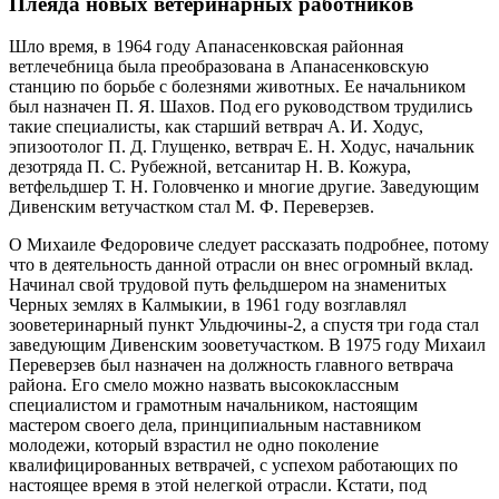
Плеяда новых ветеринарных работников
Шло время, в 1964 году Апанасенковская районная
ветлечебница была преобразована в Апанасенковскую
станцию по борьбе с болезнями животных. Ее начальником
был назначен П. Я. Шахов. Под его руководством трудились
такие специалисты, как старший ветврач А. И. Ходус,
эпизоотолог П. Д. Глущенко, ветврач Е. Н. Ходус, начальник
дезотряда П. С. Рубежной, ветсанитар Н. В. Кожура,
ветфельдшер Т. Н. Головченко и многие другие. Заведующим
Дивенским ветучастком стал М. Ф. Переверзев.
О Михаиле Федоровиче следует рассказать подробнее, потому
что в деятельность данной отрасли он внес огромный вклад.
Начинал свой трудовой путь фельдшером на знаменитых
Черных землях в Калмыкии, в 1961 году возглавлял
зооветеринарный пункт Ульдючины‑2, а спустя три года стал
заведующим Дивенским зооветучастком. В 1975 году Михаил
Переверзев был назначен на должность главного ветврача
района. Его смело можно назвать высококлассным
специалистом и грамотным начальником, настоящим
мастером своего дела, принципиальным наставником
молодежи, который взрастил не одно поколение
квалифицированных ветврачей, с успехом работающих по
настоящее время в этой нелегкой отрасли. Кстати, под