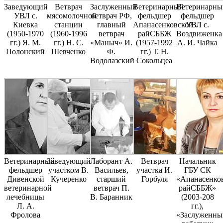
Заведующий
Ветврач
Заслуженный
Ветеринарный
Ветеринарны
УВЛ с.
мясомолочной
ветврач РФ,
фельдшер
фельдшер
Киевка
станции
главный
Апанасенковской
УВЛ с.
(1950-1970
(1960-1996
ветврач
райСББЖ
Воздвиженка
гг.) Я. М.
гг.) Н. С.
«Маныч» И.
(1957-1992
А. И. Чайка
Полонский
Шевченко
Ф.
гг.) Т. Н.
Водолазский
Сокольцеа
Ветеринарный
Заведующий
Лаборант А.
Ветврач
Начальник
фельдшер
участком В.
Васильев,
участка И.
ГБУ СК
Дивенской
Кучеренко
старший
Горбуля
«Апанасенко
ветеринарной
ветврач П.
райСББЖ»
лечебницы
В. Баранник
(2003-208
Л. А.
гг.),
Фролова
«Заслуженны