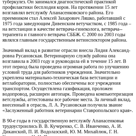
туберкулез. Он занимался диагностической практикой
профилактики бесплодия коров. На протяжении 15 лет
возглавлял ветслужбу Апанасенковского района. Его
преемником стал Алексей Захарович Ляшко, работавший с
1975 года заведующим Дивенским ветучастком, с 1985 года –
на ветстанции в качестве ветврача-­гинеколога, ветврача-­
терапевта и главного ветврача СББЖ. С 2000 по 2003 годы
являлся главным государственным ветинспектором района.
Значимый вклад в развитие отрасли внесла Лидия Александ­
ровна Русановская. Ветеринарную службу района она
возглавила в 2003 году и руководила ей в течение 15 лет. В
этот период была проведена огромная работа по улучшению
условий труда для работников учреждения. Значительно
укреплена материально-­техническая база ветстанции и
ветлаборатории, пол­ностью обеспечены все учреждения
транспортом. Осуществлена газификация, проложен
водопровод, расширен автопарк. Проведена компьютеризация
ветслужбы, аттестованы все рабочие места. За личный вклад,
внесенный в отрасль, Л. А. Русановская получила звание
«Заслуженный работник ветеринарии Ставропольского края».
В 90‑е годы в государственную ветслужбу Апанасенковья
трудоустроились В. В. Кучеренко, С. В. Иванченко, А. И.
Диканский, П. И. Водолазский, Ю. М. Михайлюк, Г. Н.