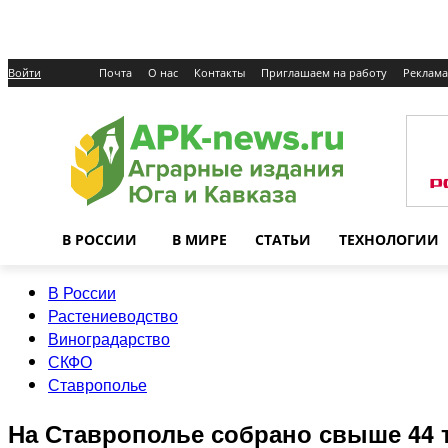
Войти
Почта
О нас
Контакты
Приглашаем на работу
Реклама
В РОССИИ
В МИРЕ
СТАТЬИ
ТЕХНОЛОГИИ
В России
Растениеводство
Виноградарство
СКФО
Ставрополье
На Ставрополье собрано свыше 44 т