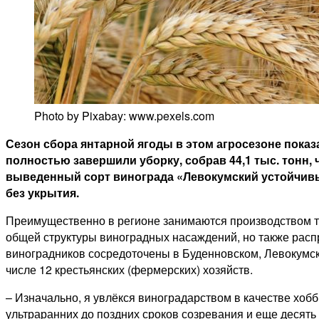
Photo by Pixabay: www.pexels.com
Сезон сбора янтарной ягоды в этом агросезоне пока
полностью завершили уборку, собрав 44,1 тыс. тонн, ч
выведенный сорт винограда «Левокумский устойчивы
без укрытия.
Преимущественно в регионе занимаются производством те
общей структуры виноградных насаждений, но также расп
виноградников сосредоточены в Буденновском, Левокумско
числе 12 крестьянских (фермерских) хозяйств.
– Изначально, я увлёкся виноградарством в качестве хобби
ультраранних до поздних сроков созревания и еще десять