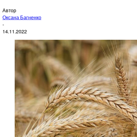
Автор
Оксана Багненко
-
14.11.2022