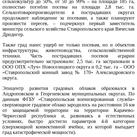
сельхозкультур до 50%, от 50 до 99% – на площади 185 га,
полностью погибли посевы на площади 2,8 тыс. га.
Сельхозтоваропроизводители в пострадавших округах
продолжают наблюдение за посевами, а также планируют
произвести пересев, – подчеркнул первый заместитель
министра сельского хозяйства Ставропольского края Вячеслав
Дридигер.
Также град нанес ущерб не только посевам, но и объектом
инфраструктуры, животноводства, сельскохозяйственной
техники. Часть пострадавших посевов аграрии
предусмотрительно застраховали: 2,5 тыс. га застраховали в
ООО ОПХ «Луч» Новоселицкого округа и 0,2 тыс. га – ООО
«Ставропольский конный завод № 170» Александровского
округа.
Эпицентр развития градовых облаков образовался в
Андроповском и Георгиевском муниципальных округах. По
данным ФГБУ «Ставропольская военизированная служба»
сверхмощное градовое облако зародилось на расстоянии 16 км
от защищаемой территории на территории Карачево-
Черкесской республики и, развиваясь в естественных
условиях, быстро достигло параметров 4-й категории
(сверхмощной конвективной ячейки, из которой выпадает
град катастрофической мощности).