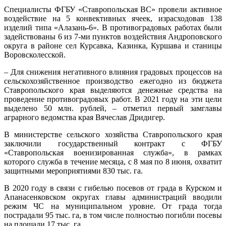
Специалисты ФГБУ «Ставропольская ВС» провели активное
воздействие на 5 конвективных ячеек, израсходовав 138
изделий типа «Алазань-6». В противоградовых работах были
задействованы 6 из 7-ми пунктов воздействия Андроповского
округа в районе сел Курсавка, Казинка, Куршава и станицы
Воровсколесской.
– Для снижения негативного влияния градовых процессов на
сельскохозяйственное производство ежегодно из бюджета
Ставропольского края выделяются денежные средства на
проведение противоградовых работ. В 2021 году на эти цели
выделено 50 млн. рублей, – отметил первый замглавы
аграрного ведомства края Вячеслав Дридигер.
В министерстве сельского хозяйства Ставропольского края
заключили государственный контракт с ФГБУ
«Ставропольская военизированная служба», в рамках
которого служба в течение месяца, с 8 мая по 8 июня, охватит
защитными мероприятиями 830 тыс. га.
В 2020 году в связи с гибелью посевов от града в Курском и
Апанасенковском округах главы администраций вводили
режим ЧС на муниципальном уровне. От града тогда
пострадали 95 тыс. га, в том числе полностью погибли посевы
на площади 17 тыс. га.