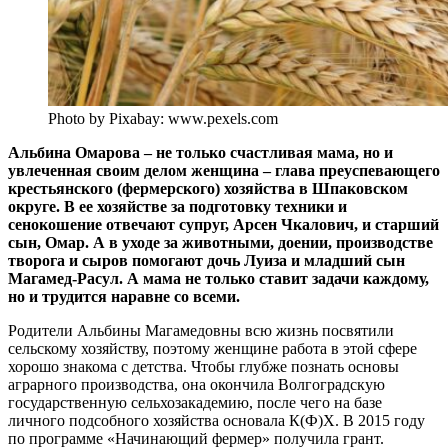
Photo by Pixabay: www.pexels.com
Альбина Омарова – не только счастливая мама, но и
увлеченная своим делом женщина – глава преуспевающего
крестьянского (фермерского) хозяйства в Шпаковском
округе. В ее хозяйстве за подготовку техники и
сенокошение отвечают супруг, Арсен Чкалович, и старший
сын, Омар. А в уходе за животными, доении, производстве
творога и сыров помогают дочь Луиза и младший сын
Магамед-Расул. А мама не только ставит задачи каждому,
но и трудится наравне со всеми.
Родители Альбины Магамедовны всю жизнь посвятили
сельскому хозяйству, поэтому женщине работа в этой сфере
хорошо знакома с детства. Чтобы глубже познать основы
аграрного производства, она окончила Волгоградскую
государственную сельхозакадемию, после чего на базе
личного подсобного хозяйства основала К(Ф)Х. В 2015 году
по программе «Начинающий фермер» получила грант.