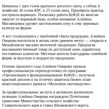
Начинала с трех голов крупного рогатого скота, а сейчас в
хозяйстве 30 голов КРС и 25 голов овец. Приобрела трактор,
построила кормоцех. Поскольку работа К(Ф)Х во многом
зависит от кормовой базы, особое внимание Альбина
Магамедовна уделяет заготовлению сену и севу зерновых
культур на фураж.
А вот столкнувшись с проблемой сбыта продукции, Альбина
Омарова воплотила в жизнь свою давнюю мечту — открыла в
Михайловске магазин молочной продукции. Предлагая
высококачественный товар по доступной цене, наработала
постоянных клиентов. Местные жители благодарны семейной
ферме за вкусную и недорогую продукцию.
Осенью прошлого года Альбина Омарова прошла
профессиональную переподготовку по программе
«Организация и функционирование К(Ф)Х», получила
красный диплом и на отлично защитила бизнес-план
инвестиционного проекта «Молочное скотоводство».
За профессиональные заслуги и активную жизненную
позицию Альбина Омарова награждена Почетными
грамотами Министерства сельского хозяйства
Ставропольского края и главы Шпаковского округа.