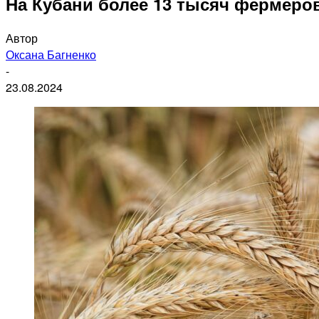
На Кубани более 13 тысяч фермеро
Автор
Оксана Багненко
-
23.08.2024