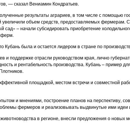
тов, — сказал Вениамин Кондратьев.
полученные результаты аграриев, в том числе с помощью го
лей увеличили объем средств, предоставляемых фермерам. 
 сад» – начали субсидировать приобретение холодильного
 ферм.
 Кубань была и остается лидером в стране по производств
в и поддержке отрасли руководством края, лично губернато
дность и рентабельность производства. Кубань – пример д
Плотников.
эффективной площадкой, местом встречи и совместной раб
пытом и мнениями, построение планов на перспективу, со
роблемы фермеров и реализовывать выдвинутые ими идеи и
 животноводства в регионе, внесли предложения о новых м