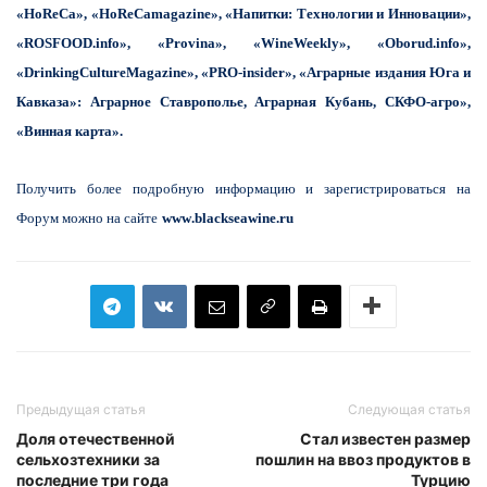
«HoReCа», «HoReCаmagazine»
, «Напитки: Технологии и Инновации»,
«RОSFOOD.info», «Provina», «WineWeekly», «Oborud.info»,
«DrinkingСulture
Magazine», «PRO-insider», «Аграрные издания Юга и
Кавказа»: Аграрное Ставрополье, Аграрная Кубань, СКФО-агро»,
«Винная карта».
Получить более подробную информацию и зарегистрировать
ся на
Форум можно на сайте
www
.
blackseawine
.
ru
Предыдущая статья
Следующая статья
Доля отечественной
Стал известен размер
сельхозтехники за
пошлин на ввоз продуктов в
последние три года
Турцию‍