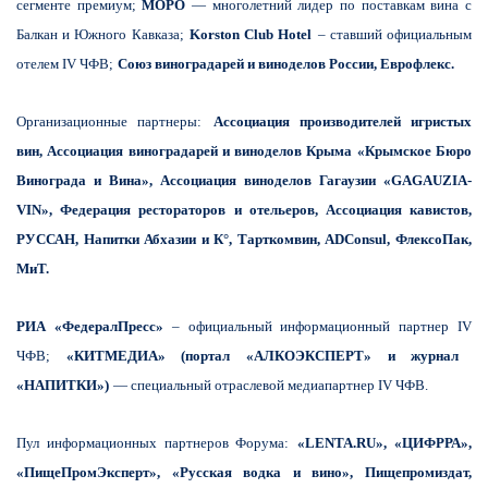
сегменте премиум;
МОРО
— многолетний лидер по поставкам вина с
Балкан и Южного Кавказа;
Korston Club Hotel
– ставший официальным
отелем IV ЧФВ;
Союз виноградарей и виноделов России, Еврофлекс.
Организационные партнеры:
Ассоциация производителей игристых
вин, Ассоциация виноградарей и виноделов Крыма «Крымское Бюро
Винограда и Вина», Ассоциация виноделов Гагаузии «GAGAUZIA-
VIN», Федерация рестораторов и отельеров, Ассоциация кавистов,
РУССАН, Напитки Абхазии и К°, Тарткомвин, ADСоnsul, ФлексоПак,
МиТ.
РИА «ФедералПресс»
– официальный информационный партнер
IV
ЧФВ;
«КИТМЕДИА» (портал «АЛКОЭКСПЕРТ» и журнал
«НАПИТКИ»)
— специальный отраслевой медиапартнер IV ЧФВ.
Пул информационных партнеров Форума:
«LENTA.RU», «ЦИФРРА»,
«ПищеПромЭксперт
», «Русская водка и вино», Пищепромиздат,