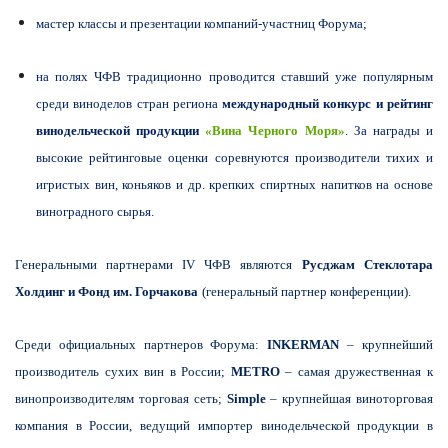
мастер классы и презентации компаний-участни
ц Форума;
на полях ЧФВ традиционно проводится ставший уже популярным
среди виноделов стран региона
международный конкурс и рейтинг
винодельческой продукции
«Вина Черного Моря»
.
За награды и
высокие рейтинговые оценки соревнуются производители тихих и
игристых вин, коньяков и др. крепких спиртных напитков на основе
виноградного сырья.
Генеральными партнерами IV ЧФВ являются
Русджам Стеклотара
Холдинг и Фонд
им.
Горчакова
(генеральный партнер конференции).
Среди официальных партнеров Форума:
INKERMAN
– крупнейший
производитель сухих вин в России;
METRO
– cамая дружественная к
винопроизводител
ям торговая сеть;
Simple
– крупнейшая виноторговая
компания в России, ведущий импортер винодельческой продукции в