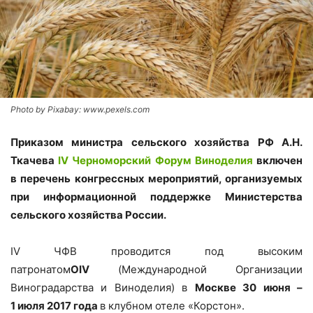
Photo by Pixabay: www.pexels.com
Приказом министра сельского хозяйства РФ А.Н.
Ткачева
IV
Черноморский Форум Виноделия
включен
в перечень конгрессных мероприятий, организуемых
при информационной поддержке Министерства
сельского хозяйства России.
IV
ЧФВ проводится под высоким
патронатом
OIV
(Международной Организации
Виноградарства и Виноделия) в
Москве
30 июня –
1 июля 2017 года
в клубном отеле «Корстон».