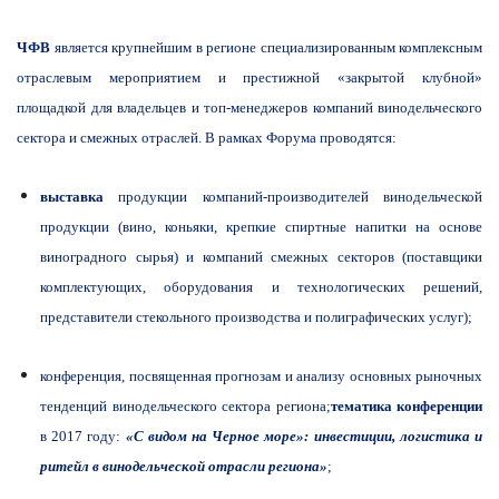
ЧФВ
является крупнейшим в регионе специализированн
ым комплексным
отраслевым мероприятием и престижной «закрытой клубной»
площадкой для владельцев и топ-менеджеров компаний винодельческого
сектора и смежных отраслей. В рамках Форума проводятся:
выставка
продукции компаний-произво
дителей винодельческой
продукции (вино, коньяки, крепкие спиртные напитки на основе
виноградного сырья) и компаний смежных секторов (поставщики
комплектующих, оборудования и технологических решений,
представители стекольного производства и полиграфических услуг);
конференция, посвященная прогнозам и анализу основных рыночных
тенденций винодельческого сектора региона;
тематика конференции
в 2017 году:
«С видом на Черное море»: инвестиции, логистика и
ритейл в винодельческой отрасли региона»
;