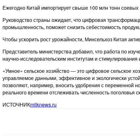
Ежегодно Китай импортирует свыше 100 млн тонн соевых б
Руководство страны ожидает, что цифровая трансформац
промышленность, поможет снизить себестоимость продукци
Чтобы ускорить рост урожайности, Минсельхоз Китая акти
Представитель министерства добавил, что работа по изуч
научно-исследовательским институтам и стимулирования и
«Умное» сельское хозяйство ― это цифровое сельское хо
управляемое данными, эффективное и экологически усто
позволяют, например, вносить удобрения с переменной н
реального времени отслеживать численность поголовья ск
ИСТОЧНИК
milknews.ru