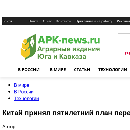
Войти
Почта
О нас
Контакты
Приглашаем на работу
Реклама
В РОССИИ
В МИРЕ
СТАТЬИ
ТЕХНОЛОГИИ
В мире
В России
Технологии
Китай принял пятилетний план пере
Автор