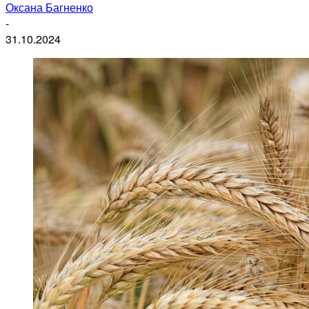
Оксана Багненко
-
31.10.2024