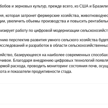
обов и зерновых культур, прежде всего, из США и Бразили
ия, которая затронет фермерские хозяйства, животновод
и, увеличить объемы производства и повысить рентабельно
визирует работу по цифровой модернизации сельскохозяйст
ению перспектив развития умного сельского хозяйства буде
сследований и разработок в области сельскохозяйственных
зяйство, базирующееся на наиболее современных способах
йчивое. Благодаря внедрению цифровых технологий появля
ормой расхода, проводить мониторинг состояния почв, осу
ота и показатели продуктивности стада.