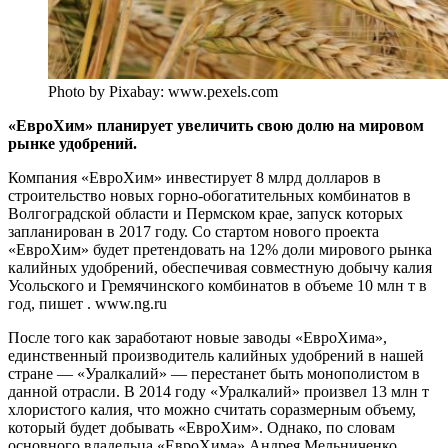
Photo by Pixabay: www.pexels.com
«ЕвроХим» планирует увеличить свою долю на мировом
рынке удобрений.
Компания «ЕвроХим» инвестирует 8 млрд долларов в
строительство новых горно-обогатительных комбинатов в
Волгоградской области и Пермском крае, запуск которых
запланирован в 2017 году. Со стартом нового проекта
«ЕвроХим» будет претендовать на 12% доли мирового рынка
калийных удобрений, обеспечивая совместную добычу калия
Усольского и Гремячинского комбинатов в объеме 10 млн т в
год, пишет . www.ng.ru
После того как заработают новые заводы «ЕвроХима»,
единственный производитель калийных удобрений в нашей
стране — «Уралкалий» — перестанет быть монополистом в
данной отрасли. В 2014 году «Уралкалий» произвел 13 млн т
хлористого калия, что можно считать соразмерным объему,
который будет добывать «ЕвроХим». Однако, по словам
основного владельца «ЕвроХима» Андрея Мельниченко,