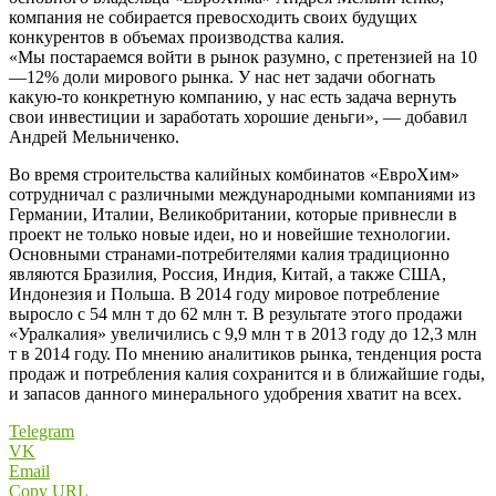
компания не собирается превосходить своих будущих
конкурентов в объемах производства калия.
«Мы постараемся войти в рынок разумно, с претензией на 10
—12% доли мирового рынка. У нас нет задачи обогнать
какую-то конкретную компанию, у нас есть задача вернуть
свои инвестиции и заработать хорошие деньги», — добавил
Андрей Мельниченко.
Во время строительства калийных комбинатов «ЕвроХим»
сотрудничал с различными международными компаниями из
Германии, Италии, Великобритании, которые привнесли в
проект не только новые идеи, но и новейшие технологии.
Основными странами-потребителями калия традиционно
являются Бразилия, Россия, Индия, Китай, а также США,
Индонезия и Польша. В 2014 году мировое потребление
выросло с 54 млн т до 62 млн т. В результате этого продажи
«Уралкалия» увеличились с 9,9 млн т в 2013 году до 12,3 млн
т в 2014 году. По мнению аналитиков рынка, тенденция роста
продаж и потребления калия сохранится и в ближайшие годы,
и запасов данного минерального удобрения хватит на всех.
Telegram
VK
Email
Copy URL