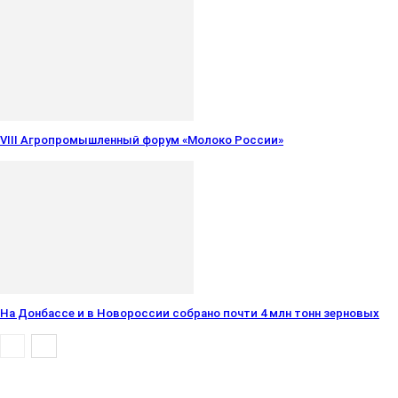
VIII Агропромышленный форум «Молоко России»
На Донбассе и в Новороссии собрано почти 4 млн тонн зерновых