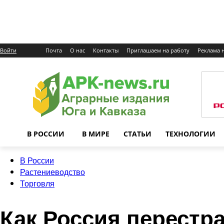
Войти
Почта
О нас
Контакты
Приглашаем на работу
Реклама н
В РОССИИ
В МИРЕ
СТАТЬИ
ТЕХНОЛОГИИ
В России
Растениеводство
Торговля
Как Россия перестр