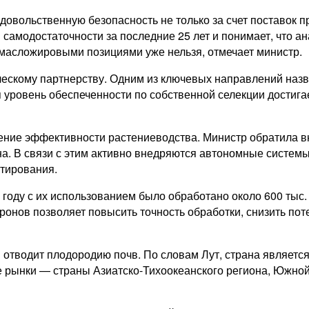
овольственную безопасность не только за счет поставок пр
 самодостаточности за последние 25 лет и понимает, что а
 масложировыми позициями уже нельзя, отмечает министр.
ческому партнерству. Одним из ключевых направлений назв
уровень обеспеченности по собственной селекции достигае
ие эффективности растениеводства. Министр обратила вни
а. В связи с этим активно внедряются автономные систем
отирования.
оду с их использованием было обработано около 600 тыс. г
ронов позволяет повысить точность обработки, снизить пот
я отводит плодородию почв. По словам Лут, страна являет
 рынки — страны Азиатско-Тихоокеанского региона, Южной 