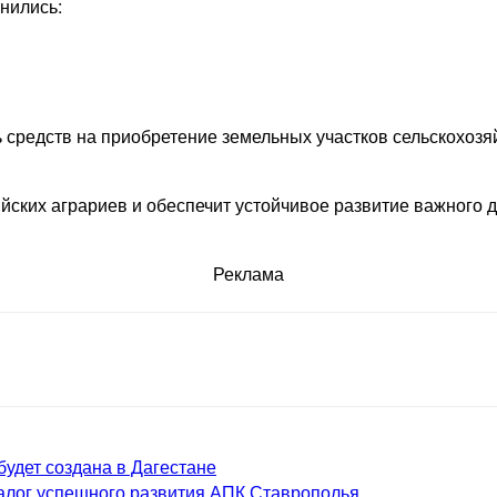
нились:
ь средств на приобретение земельных участков сельскохоз
ких аграриев и обеспечит устойчивое развитие важного дл
Реклама
будет создана в Дагестане
залог успешного развития АПК Ставрополья