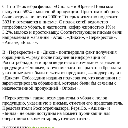
С 1 по 19 октября филиал «Ополья» в Юрьеве-Польском
выпустил 5824 т молочной продукции. При этом к обороту
было отгружено почти 2000 т. Теперь к изъятию подлежит
3831 т, отмечается в письме. С полок сетей ведомство
потребовало убрать, в частности, кефир жирностью 1% и
3,2%, молоко и простоквашу. Соответствующие письма были
направлены в магазины «Атак», «Дикси», «Перекресток»,
«Ашан», «Билла».
В «Перекрестке» и «Дикси» подтвердили факт получения
обращения. «Сразу после получения информации от
Роспотребнадзора и производителя о возможном заражении
продукции «Ополье», в течение часа товары этого бренда за
указанные даты были изъяты из продажи», — подчеркнули в
«Дикси». Собеседник издания подчеркнул, что компания не
зарегистрировала обращений, которые были бы связаны с
некачественной продукцией «Ополье».
«Перекресток» также незамедлительно убрал с полок
продукцию, указанную в письме, отметил его представитель.
Представители Роспотребнадзора, PepsiCo, «Ашана» и
«Билла» не были доступны на момент публикации для
оперативного комментария, уточняет газета.