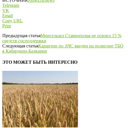
ИСТОЧНИК
forbes.ru/news
Telegram
VK
Email
Copy URL
Print
Предыдущая статья
Минсельхоз Ставрополья не освоил 15 %
средств господдержки
Следующая статья
Карантин по АЧС введен на полигоне ТБО
в Кабардино-Балкарии
ЭТО МОЖЕТ БЫТЬ ИНТЕРЕСНО