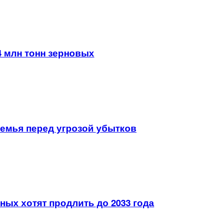
4 млн тонн зерновых
земья перед угрозой убытков
ых хотят продлить до 2033 года