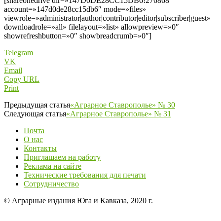
[shareonedrive dir=»147D0DE28CC15DB6!276868″
account=»147d0de28cc15db6″ mode=»files»
viewrole=»administrator|author|contributor|editor|subscriber|guest»
downloadrole=»all» filelayout=»list» allowpreview=»0″
showrefreshbutton=»0″ showbreadcrumb=»0″]
Telegram
VK
Email
Copy URL
Print
Предыдущая статья
«Аграрное Ставрополье» № 30
Следующая статья
«Аграрное Ставрополье» № 31
Почта
О нас
Контакты
Приглашаем на работу
Реклама на сайте
Технические требования для печати
Сотрудничество
© Аграрные издания Юга и Кавказа, 2020 г.