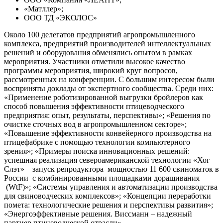
«Матллер»;
ООО ТД «ЭКОЛОС»
Около 100 делегатов предприятий агропромышленного
комплекса, предприятий производителей интеллектуальных
решений и оборудования обменялись опытом в рамках
мероприятия. Участники отметили высокое качество
программы мероприятия, широкий круг вопросов,
рассмотренных на конференции. С большим интересом были
восприняты доклады от экспертного сообщества. Среди них:
«Применение роботизированной выгрузки бройлеров как
способ повышения эффективности птицеводческого
предприятия: опыт, результаты, перспективы»; «Решения по
очистке сточных вод в агропромышленном секторе»;
«Повышение эффективности конвейерного производства на
птицефабрике с помощью технологии компьютерного
зрения»; «Примеры поиска инновационных решений:
успешная реализация североамериканской технологии «Хог
Слэт» – запуск репродуктора мощностью 11 600 свиноматок в
России с комбинированными площадками доращивания
(WtF)»; «Системы управления и автоматизации производства
для свиноводческих комплексов»; «Концепции переработки
помета: технологические решения и перспективы развития»;
«Энергоэффективные решения. Виссманн – надежный
партнер птицеводческой отрасли».