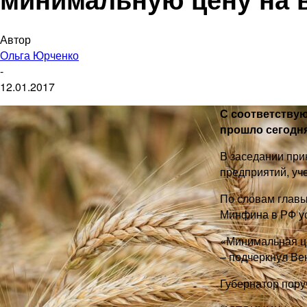
Автор
Ольга Юрченко
-
12.01.2017
С соответству
прошло сегодня
В заседании при
предприятий, уч
По словам главы
Минфина в РФ ус
«Минимальная це
– подчеркнул Ве
Губернатор пору