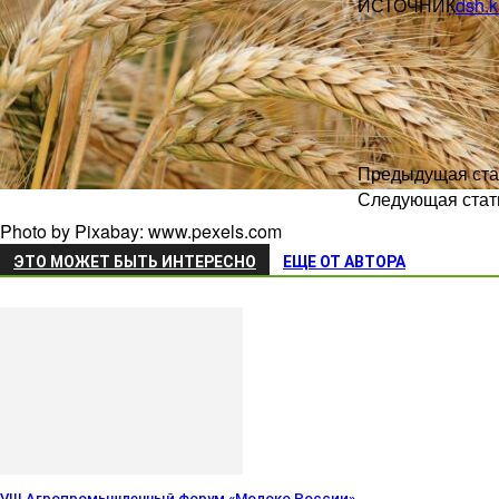
ИСТОЧНИК
dsh.k
Предыдущая ста
Следующая стат
Photo by Pixabay: www.pexels.com
ЭТО МОЖЕТ БЫТЬ ИНТЕРЕСНО
ЕЩЕ ОТ АВТОРА
VIII Агропромышленный форум «Молоко России»