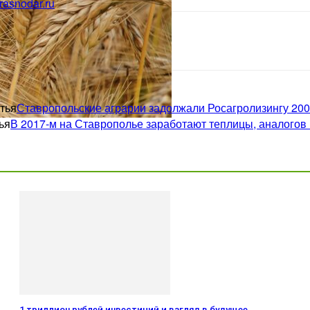
rasnodar.ru
тья
Ставропольские аграрии задолжали Росагролизингу 200 
ья
В 2017-м на Ставрополье заработают теплицы, аналогов 
1 триллион рублей инвестиций и взгляд в будущее