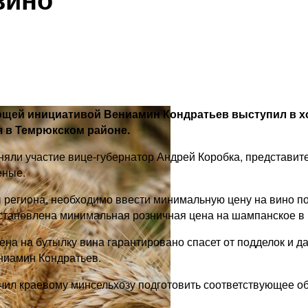
ющей инициативой Вениамин Кондратьев выступил в хо
 в Темрюкском районе.
няли участие вице-губернатор Андрей Коробка, представит
еные.
 региона, необходимо ввести минимальную цену на вино по
тановлена минимальная розничная цена на шампанское в ра
на на бутылку вина гарантировано спасет от подделок и да
ниамин Кондратьев.
чил краевому минсельхозу подготовить соответствующее о