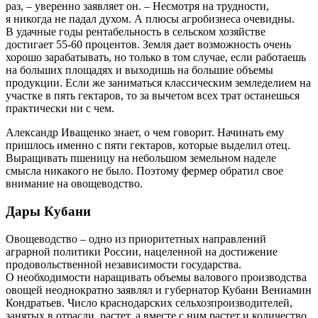
раз, – ​уверенно заявляет он. – ​Несмотря на трудности,
я никогда не падал духом. А плюсы агробизнеса очевидны.
В удачные годы рентабельность в сельском хозяйстве
достигает 55‑60 процентов. Земля дает возможность очень
хорошо зарабатывать, но только в том случае, если работаешь
на больших площадях и выходишь на большие объемы
продукции. Если же заниматься классическим земледелием на
участке в пять гектаров, то за вычетом всех трат останешься
практически ни с чем.
Александр Иващенко знает, о чем говорит. Начинать ему
пришлось именно с пяти гектаров, которые выделил отец.
Выращивать пшеницу на небольшом земельном наделе
смысла никакого не было. Поэтому фермер обратил свое
внимание на овощеводство.
Дары Кубани
Овощеводство – ​одно из прио­ритетных направлений
аграрной политики России, нацеленной на достижение
продовольственной независимости государства.
О необходимости наращивать объемы валового производства
овощей неоднократно заявлял и губернатор Кубани Ве­ниа­мин
Кондратьев. Число краснодарских сельхозпроизводителей,
занятых в отрасли, растет, а вместе с ним растет и количество