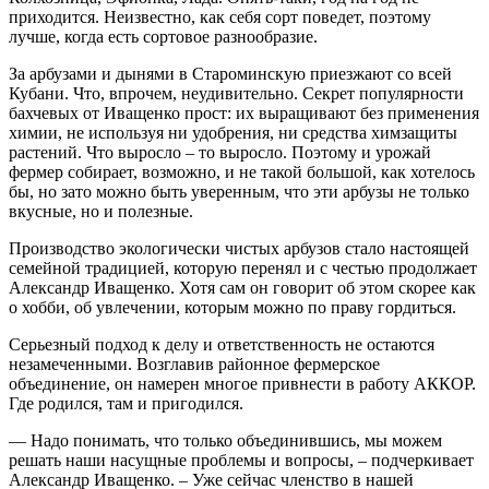
приходится. Неизвестно, как себя сорт поведет, поэтому
лучше, когда есть сортовое разнообразие.
За арбузами и дынями в Староминскую приезжают со всей
Кубани. Что, впрочем, неудивительно. Секрет популярности
бахчевых от Иващенко прост: их выращивают без применения
химии, не используя ни удобрения, ни средства химзащиты
растений. Что выросло – ​то выросло. Поэтому и урожай
фермер собирает, возможно, и не такой большой, как хотелось
бы, но зато можно быть уверенным, что эти арбузы не только
вкусные, но и полезные.
Производство экологически чистых арбузов стало настоящей
семейной традицией, которую перенял и с честью продолжает
Александр Иващенко. Хотя сам он говорит об этом скорее как
о хобби, об увлечении, которым можно по праву гордиться.
Серьезный подход к делу и ответственность не остаются
незамеченными. Возглавив районное фермерское
объединение, он намерен многое прив­нес­ти в работу АККОР.
Где родился, там и пригодился.
— Надо понимать, что только объединившись, мы можем
решать наши насущные проблемы и вопросы, – ​подчеркивает
Александр Иващенко. – ​Уже сейчас членство в нашей