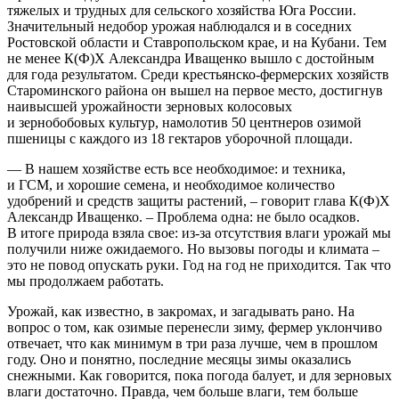
тяжелых и трудных для сельского хозяйства Юга России.
Значительный недобор урожая наблюдался и в соседних
Ростовской области и Ставропольском крае, и на Кубани. Тем
не менее К(Ф)Х Александра Иващенко вышло с достойным
для года результатом. Среди крестьянско-­фермерских хозяйств
Староминского района он вышел на первое место, достигнув
наивысшей урожайнос­ти зерновых колосовых
и зернобобовых культур, намолотив 50 центнеров озимой
пшеницы с каждого из 18 гектаров уборочной площади.
— В нашем хозяйстве есть все необходимое: и техника,
и ГСМ, и хорошие семена, и необходимое количество
удобрений и средств защиты растений, – ​говорит глава К(Ф)Х
Александр Иващенко. – ​Проблема одна: не было осадков.
В итоге природа взяла свое: из-за отсутствия влаги урожай мы
получили ниже ожидаемого. Но вызовы погоды и климата – ​
это не повод опускать руки. Год на год не приходится. Так что
мы продолжаем работать.
Урожай, как известно, в закромах, и загадывать рано. На
вопрос о том, как озимые перенесли зиму, фермер уклончиво
отвечает, что как минимум в три раза лучше, чем в прошлом
году. Оно и понятно, последние месяцы зимы оказались
снежными. Как говорится, пока погода балует, и для зерновых
влаги достаточно. Правда, чем больше влаги, тем больше