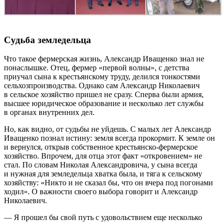
Судьба земледельца
Что такое фермерская жизнь, Александр Иващенко знал не
понаслышке. Отец, фермер «первой волны», с детства
приучал сына к крестьянскому труду, делился тонкостями
сельхозпроизводства. Однако сам Александр Николае­вич
в сельское хозяйство пришел не сразу. Сперва были армия,
высшее юридическое образование и несколько лет службы
в органах внутренних дел.
Но, как видно, от судьбы не уйдешь. С малых лет Александр
Иващенко познал истину: земля всегда прокормит. К земле он
и вернулся, открыв собственное крестьянско-­фермерское
хозяйство. Впрочем, для отца этот факт «откровением» не
стал. По словам Николая Александровича, у сына всегда
и нужная для земледельца хватка была, и тяга к сельскому
хозяйству: «Никто и не сказал бы, что он вчера под погонами
ходил». О важности своего выбора говорит и Александр
Николаевич.
— Я прошел бы свой путь с удовольствием еще несколько