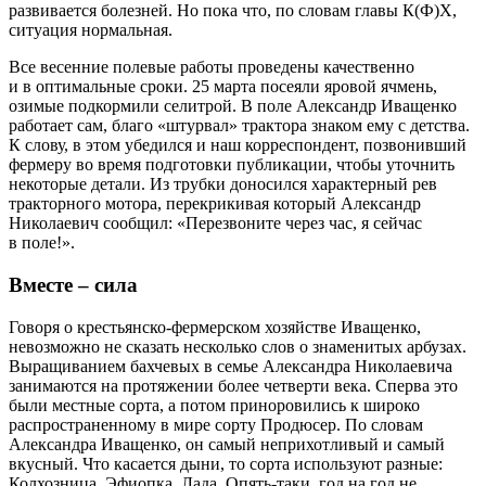
развивается болезней. Но пока что, по словам главы К(Ф)Х,
ситуация нормальная.
Все весенние полевые работы проведены качественно
и в оптимальные сроки. 25 марта по­сеяли яровой ячмень,
озимые подкормили селитрой. В поле Александр Иващенко
работает сам, благо «штурвал» трактора знаком ему с детства.
К слову, в этом убедился и наш корреспондент, позвонивший
фермеру во время подготовки публикации, чтобы уточнить
некоторые детали. Из трубки доносился характерный рев
тракторного мотора, перекрикивая который Александр
Николаевич сообщил: «Перезвоните через час, я сейчас
в поле!».
Вместе – ​сила
Говоря о крестьянско-­фер­мер­ском хозяйстве Иващенко,
невозможно не сказать несколько слов о знаменитых арбузах.
Выращиванием бахчевых в семье Александра Николаевича
занимаются на протяжении более четверти века. Сперва это
были местные сорта, а потом приноровились к широко
распространенному в мире сорту Продюсер. По словам
Александра Иващенко, он самый неприхотливый и самый
вкусный. Что касается дыни, то сорта используют разные:
Колхозница, Эфиопка, Лада. О­пять-таки, год на год не