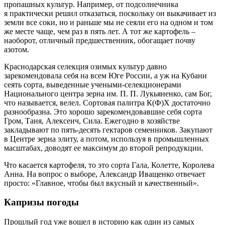
пропашных культур. Например, от подсолнечника
я практически решил отказаться, поскольку он выкачивает из
земли все соки, но и раньше мы не сеяли его на одном и том
же месте чаще, чем раз в пять лет. А тот же картофель – ​
наоборот, отличный предшественник, обогащает почву
азотом.
Краснодарская селекция озимых культур давно
зарекомендовала себя на всем Юге России, а уж на Кубани
сеять сорта, выведенные учеными-­селекционерами
Национального центра зерна им. П. П. Лукьяненко, сам Бог,
что называется, велел. Сортовая палитра К(Ф)Х достаточно
разнообразна. Это хорошо зарекомендовавшие себя сорта
Гром, Таня, Алексеич, Сила. Ежегодно в хозяйстве
закладывают по пять-десять гектаров семенников. Закупают
в Центре зерна элиту, а потом, используя в промышленных
масштабах, доводят ее максимум до второй репродукции.
Что касается картофеля, то это сорта Гала, Колетте, Королева
Анна. На вопрос о выборе, Александр Иващенко отвечает
прос­то: «Главное, чтобы был вкусный и качественный».
Капризы погоды
Прошлый год уже вошел в историю как один из самых