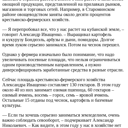
овощной продукции, представленной на прилавках рынков,
магазинов и торговых сетей. Например, в Староминском
районе овощеводством заняты около десяти процентов
крестьянско-­фермерских хозяйств.
— Я перепробовал все, что у нас растет на кубанской земле, – ​
говорит Александр Иващенко. – ​Выращивал картофель
и кукурузу Бондюэль, арбузы и дыни, помидоры. Долгое
время луком серьезно занимался. Потом на чеснок перешел.
Однако у фермера изначально было понимание, что надо
увеличивать посевные площади, что нельзя ограничиваться
одним производственным направлением, а нужно
диверсифицировать заработанные средства в разные отрасли.
Сейчас площадь крестьянско-­фермерского хозяйства
Александра Иващенко составляет 130 гектаров. В этом году
около 40 из них занимает озимая пшеница, 60 гектаров – ​
озимый ячмень, восемь – ​горох, семь – ​яровой ячмень.
Остальные 15 отданы под чеснок, картофель и бахчевые
культуры.
— Если ты хочешь серьезно заниматься земледелием, очень
важно соблюдать севооборот, – ​подчеркивает Александр
Николаевич. – ​Как видите, в этом году у нас в хозяйстве нет