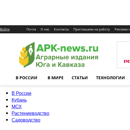
Войти
Почта
О нас
Контакты
Приглашаем на работу
Реклама н
В РОССИИ
В МИРЕ
СТАТЬИ
ТЕХНОЛОГИИ
В России
Кубань
МСХ
Растениеводство
Садоводство