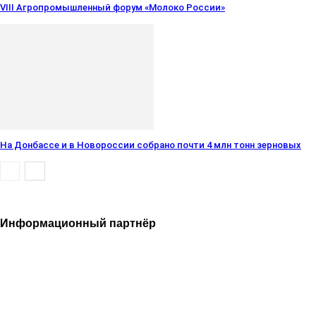
VIII Агропромышленный форум «Молоко России»
На Донбассе и в Новороссии собрано почти 4 млн тонн зерновых
Информационный партнёр