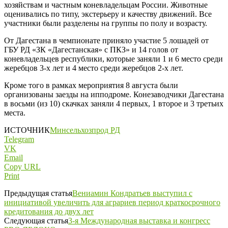
хозяйствам и частным коневладельцам России. Животные
оценивались по типу, экстерьеру и качеству движений. Все
участники были разделены на группы по полу и возрасту.
От Дагестана в чемпионате приняло участие 5 лошадей от
ГБУ РД «ЗК «Дагестанская» с ПКЗ» и 14 голов от
коневладельцев республики, которые заняли 1 и 6 место среди
жеребцов 3-х лет и 4 место среди жеребцов 2-х лет.
Кроме того в рамках мероприятия 8 августа были
организованы заезды на ипподроме. Конезаводчики Дагестана
в восьми (из 10) скачках заняли 4 первых, 1 второе и 3 третьих
места.
ИСТОЧНИК
Минсельхозпрод РД
Telegram
VK
Email
Copy URL
Print
Предыдущая статья
Вениамин Кондратьев выступил с
инициативой увеличить для аграриев период краткосрочного
кредитования до двух лет
Следующая статья
3-я Международная выставка и конгресс